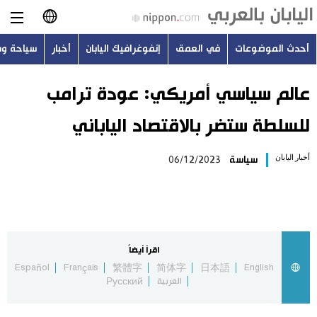
أحدث الموضوعات
في العمق
إنفوغرافيك اليابان
أخبار
سياحة و
日本語
English
عالم سياسي أمريكي: عودة ترامب
للسلطة ستضر بالاقتصاد الياباني
简体字
أحدث الموضوعات
أخبار اليابان
سياسة
06/12/2023
繁體字
في العمق
Français
إنفوغرافيك اليابان
Español
اقرأ أيضاً
أخبار
Español
Français
繁體字
简体字
日本語
English
Русский
العربية
Русский
سياحة وسفر