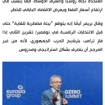
المتحدة تجاه روسيا والشرق الأوسط، مما يتسبب في
اقتصاد
ارتفاع أسعار النفط ويعرض الاقتصاد الياباني للخطر.
المطبخ الياباني
مجتمع
وقال بريمر أيضًا إنه يتوقع ”بيئة مضطربة للغاية“ حتى
قبل الانتخابات الرئاسية في نوفمبر/ تشرين الثاني إذا
ثقافة
فاز ترامب بترشيح الحزب الجمهوري، لأنه من غير
المرجح أن يتصرف بشكل استراتيجي ومدروس.
لايف ستايل
طوكيو
إعلان