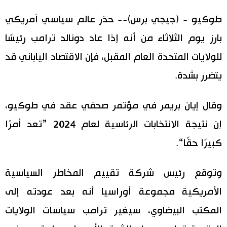
اليابان في فيديو
طوكيو - (جيجي برس)-- حذر عالم سياسي أمريكي
بارز يوم الثلاثاء من أنه إذا عاد دونالد ترامب رئيسًا
مانغا وأنيمي
للولايات المتحدة العام المقبل، فإن الاقتصاد الياباني قد
علوم وتكنولوجيا
يتضرر بشدة.
الأقسام
وقال إيان بريمر في مؤتمر صحفي عقد في طوكيو،
إن نتيجة الانتخابات الرئاسية لعام 2024 ”تعد أمرًا
صور
الأكثر تفاعلا
كبيرًا حقًا“.
أشخاص
اللغة اليابانية
تواصل معنا
وتوقع رئيس شركة تقييم المخاطر السياسية
تجارب وآراء
موسوعة اليابان
الأمريكية مجموعة أوراسيا أنه بعد عودته إلى
المكتب البيضاوي، سيغير ترامب سياسات الولايات
سياسة
هو وهي