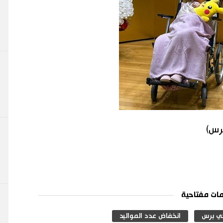
برس)
ات مفتاحية
ي برس
انخفاض عدد المواليد