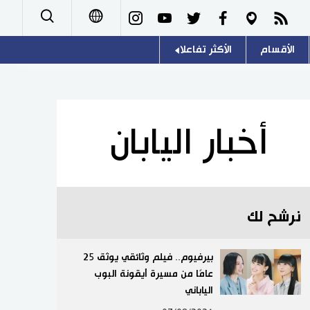
الأقسام
الأكثر تفاعلا
日本語
صور
اللغة اليابانية
English
أشخاص
موسوعة اليابان
简体字
أخبار اليابان
تجارب وآراء
هو وهي
繁體字
سياسة
المطبخ الياباني
Français
نرشح لك
اقتصاد
Español
مجتمع
بيرفيوم.. فيلم وثائقي يوثق 25
Русский
عامًا من مسيرة أيقونة البوب
الياباني
ثقافة