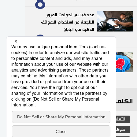
8
عدد قياسي لحوادث المرور
الناجمة عن استخدام الهواتف
الذكية في اليابان
9
10/07/2026
”هابي“.. السترة التقليدية التي
تضفي روحًا خاصة على
المهرجانات اليابانية
10
05/08/2026
الكلمات الأكثر بحثا
التعليم الياباني
مجتمع
الجنس
طوكيو
الفتيات
جيجي برس