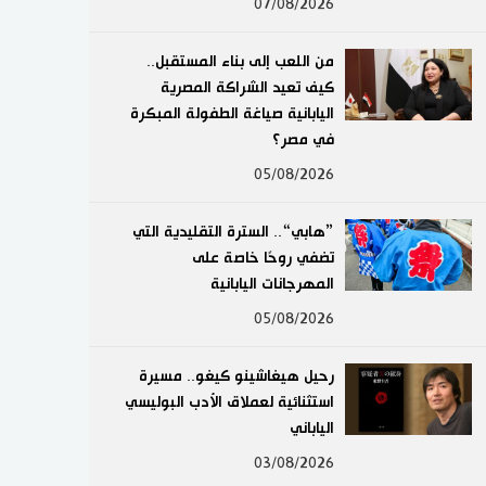
07/08/2026
لايف ستايل
من اللعب إلى بناء المستقبل..
طوكيو
كيف تعيد الشراكة المصرية
اليابانية صياغة الطفولة المبكرة
إعلان
في مصر؟
05/08/2026
”هابي“.. السترة التقليدية التي
تضفي روحًا خاصة على
المهرجانات اليابانية
05/08/2026
رحيل هيغاشينو كيغو.. مسيرة
استثنائية لعملاق الأدب البوليسي
الياباني
03/08/2026