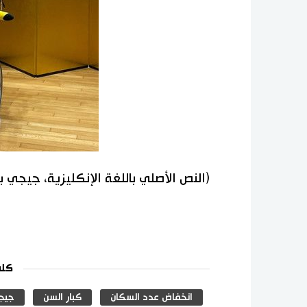
(النص الأصلي باللغة الإنكليزية، جيجي 
كلم
انخفاض عدد السكان
كبار السن
جيج