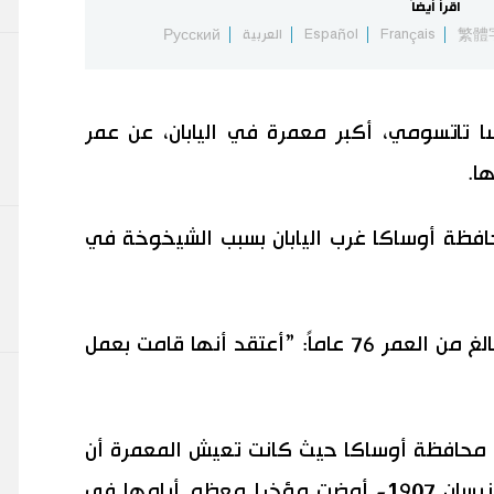
اقرأ أيضاً
繁體
Français
Español
العربية
Русский
تاتسومي، أكبر معمرة في اليابان، عن عمر
ظة أوساكا غرب اليابان بسبب الشيخوخة في
وقال كانجي، الابن الأكبر لتاتسومي، البالغ من العمر 76 عاماً: ”أعتقد أنها قامت بعمل
محافظة أوساكا حيث كانت تعيش المعمرة أن
تاتسومى – التى ولدت في 25 أبريل/ نيسان 1907- أمضت مؤخرا معظم أيامها في