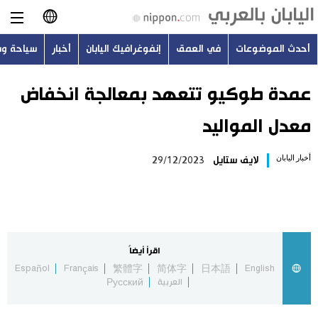
أحدث الموضوعات
في العمق
إنفوغرافيك اليابان
أخبار
سياحة و
日本語
English
عمدة طوكيو تتعهد بمعالجة انخفاض
معدل المواليد
简体字
أحدث الموضوعات
أخبار اليابان
لايف ستايل
29/12/2023
繁體字
في العمق
Français
إنفوغرافيك اليابان
Español
اقرأ أيضاً
أخبار
Español
Français
繁體字
简体字
日本語
English
Русский
العربية
Русский
سياحة وسفر