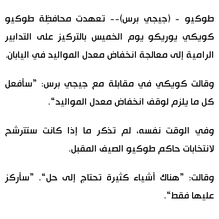
اليابان في فيديو
طوكيو - (جيجي برس)-- تعهدت محافظِة طوكيو
كويكي يوريكو يوم الخميس بالتركيز على التدابير
مانغا وأنيمي
الرامية إلى معالجة انخفاض معدل المواليد في اليابان.
علوم وتكنولوجيا
وقالت كويكي في مقابلة مع جيجي برس: ”سأفعل
الأقسام
كل ما يلزم لوقف انخفاض معدل المواليد“.
صور
الأكثر تفاعلا
وفي الوقت نفسه، لم تذكر ما إذا كانت ستترشح
لانتخابات حاكم طوكيو الصيف المقبل.
أشخاص
اللغة اليابانية
تواصل معنا
وقالت: ”هناك أشياء كثيرة تحتاج إلى حل“. ”سأركز
تجارب وآراء
موسوعة اليابان
عليها فقط“.
سياسة
هو وهي