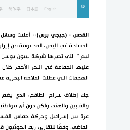
字
简体字
日本語
English
القدس - (جيجي برس)--
أعلنت وسائل 
المسلحة في اليمن، المدعومة من إير
ليدر“ التي تديرها شركة نيبون يوسن ك
الهجمات التي عطلت الملاحة البحرية ف
والفلبين والهند، ولكن دون أي مواطنين 
غزة بين إسرائيل وحركة حماس الفلسط
الماضي. وفقًا للتقارير، ربط الحوثيون ق