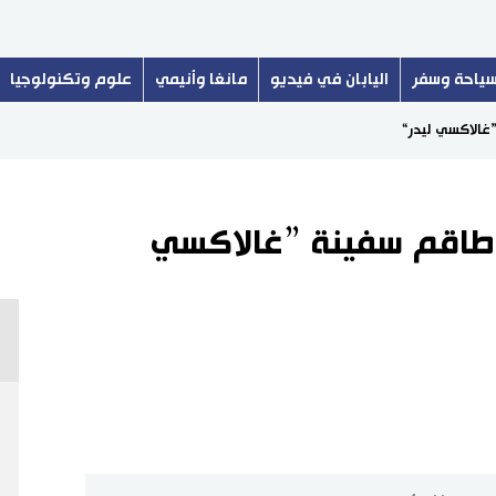
ياحة وسفر
اليابان في فيديو
مانغا وأنيمي
علوم وتكنولوجيا
غالاكسي ليدر“
 طاقم سفينة ”غالاكسي