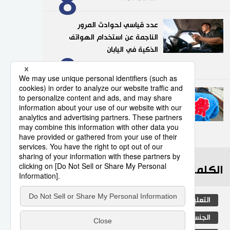
8
عدد قياسي لحوادث المرور
الناجمة عن استخدام الهواتف
الذكية في اليابان
9
10/07/2026
”هابي“.. السترة التقليدية التي
تضفي روحًا خاصة على
المهرجانات اليابانية
10
05/08/2026
الكلمات الأكثر بحثا
التعليم الياباني
مجتمع
طوكيو
الجنس
الفتيات
ثقافة