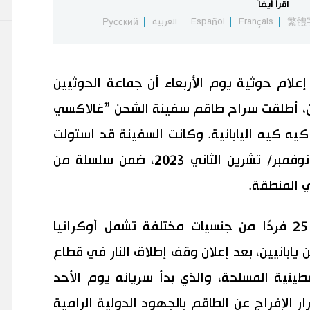
اقرأ أيضاً
繁體
Français
Español
العربية
Русский
إعلام حوثية يوم الأربعاء أن جماعة الحوثيين
ان، أطلقت سراح طاقم سفينة الشحن ”غالاكسي
يه كيه اليابانية. وكانت السفينة قد استولت
عليها الجماعة في البحر الأحمر خلال نوفمبر/ تشرين الثاني 2023، ضمن سلسلة من
ي المنطقة.
جاء إطلاق سراح الطاقم، الذي يضم 25 فردًا من جنسيات مختلفة تشمل أوكرانيا
يابانيين، بعد إعلان وقف إطلاق النار في قطاع
ينية المسلحة، والذي بدأ سريانه يوم الأحد
رار الإفراج عن الطاقم بالجهود الدولية الرامية