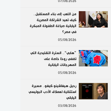
07/08/2026
لايف ستايل
من اللعب إلى بناء المستقبل..
طوكيو
كيف تعيد الشراكة المصرية
اليابانية صياغة الطفولة المبكرة
إعلان
في مصر؟
05/08/2026
”هابي“.. السترة التقليدية التي
تضفي روحًا خاصة على
المهرجانات اليابانية
05/08/2026
رحيل هيغاشينو كيغو.. مسيرة
استثنائية لعملاق الأدب البوليسي
الياباني
03/08/2026