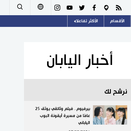
الأقسام
الأكثر تفاعلا
日本語
صور
اللغة اليابانية
English
أشخاص
موسوعة اليابان
简体字
أخبار اليابان
تجارب وآراء
هو وهي
繁體字
سياسة
المطبخ الياباني
Français
نرشح لك
اقتصاد
Español
مجتمع
بيرفيوم.. فيلم وثائقي يوثق 25
Русский
عامًا من مسيرة أيقونة البوب
الياباني
ثقافة