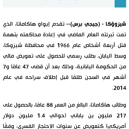
اليابان في فيديو
شيزوؤكا - (جيجي برس)--
تقدم إيواو هاكاماتا، الذي
مانغا وأنيمي
تمت تبرئته العام الماضي في إعادة محاكمته بتهمة
علوم وتكنولوجيا
قتل أربعة أشخاص عام 1966 في محافظة شيزوكا،
وسط اليابان، بطلب رسمي للحصول على تعويض مالي
الأقسام
من الحكومة اليابانية، وذلك بعد أن قضى 47 عامًا و7
صور
الأكثر تفاعلا
أشهر في السجن ظلمًا قبل إطلاق سراحه في عام
2014.
أشخاص
اللغة اليابانية
تواصل معنا
وطالب هاكاماتا، البالغ من العمر 88 عامًا، بالحصول على
تجارب وآراء
موسوعة اليابان
217 مليون ين ياباني (حوالي 1.4 مليون دولار
سياسة
هو وهي
أمريكي) كتعويض عن سنوات الاحتجاز القسري، وفقًا