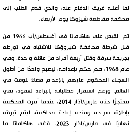
لما أعلنه فريق الدفاع عنه، والذي قدم الطلب إلى
اقتصاد
المطبخ الياباني
محكمة مقاطعة شيزوكا يوم الأربعاء.
مجتمع
تم القبض على هاكاماتا في أغسطس/آب 1966 من
ثقافة
قبل شرطة محافظة شيزوؤكا للاشتباه في تورطه
بجريمة سرقة وقتل أربعة أفراد من عائلة واحدة. وفي
لايف ستايل
عام 1968، صدر حكم بإعدامه، ليصبح واحدًا من أطول
طوكيو
السجناء المحكوم عليهم بالإعدام قضاءً للوقت في
العالم. ورغم استمرار مطالباته بالبراءة لعقود، بقي
إعلان
محتجزًا حتى مارس/آذار 2014، عندما أمرت المحكمة
بإطلاق سراحه ومنحه إعادة محاكمة، ليتم تبرئته
نهائيًا في مارس/آذار 2023. قضى هاكاماتا ما