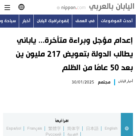
أحدث الموضوعات
في العمق
إنفوغرافيك اليابان
أخبار
سياحة و
日本語
English
إعدام مؤجل وبراءة متأخرة... ياباني
يطالب الدولة بتعويض 217 مليون ين
简体字
أحدث الموضوعات
بعد 50 عامًا من الظلم
繁體字
في العمق
أخبار اليابان
مجتمع
30/01/2025
Français
إنفوغرافيك اليابان
Español
أخبار
Русский
اقرأ أيضاً
سياحة وسفر
Español
Français
繁體字
简体字
日本語
English
العربية
Русский