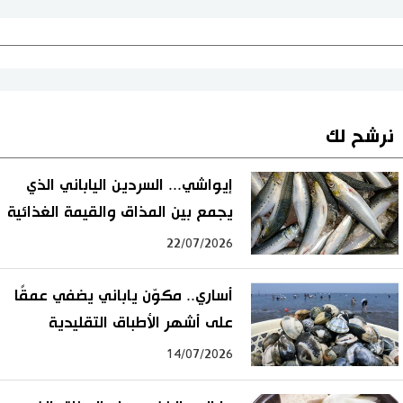
نرشح لك
إيواشي... السردين الياباني الذي
يجمع بين المذاق والقيمة الغذائية
22/07/2026
أساري.. مكوّن ياباني يضفي عمقًا
على أشهر الأطباق التقليدية
14/07/2026