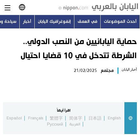
أحدث الموضوعات
في العمق
إنفوغرافيك اليابان
أخبار
سياحة و
日本語
English
حماية اليابانيين من النصب الدولي..
الشرطة تتدخل في 10 قضايا احتيال
简体字
أحدث الموضوعات
أخبار اليابان
مجتمع
21/02/2025
繁體字
في العمق
Français
إنفوغرافيك اليابان
Español
اقرأ أيضاً
أخبار
Español
Français
繁體字
简体字
日本語
English
Русский
العربية
Русский
سياحة وسفر