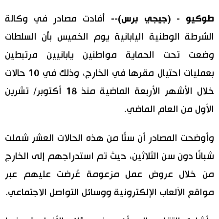
اليابان في فيديو
طوكيو - (جيجي برس)--
أفادت مصادر في وكالة
الشرطة الوطنية اليابانية يوم الخميس بأن السلطات
مانغا وأنيمي
وضعت تحت الحماية مواطنين يابانيين مرتبطين
علوم وتكنولوجيا
بعمليات احتيال مقرها في الخارج، وذلك في 10 حالات
خلال الأشهر الأربعة الماضية منذ 18 أكتوبر/ تشرين
الأقسام
الأول من العام الماضي.
صور
الأكثر تفاعلا
وأوضحت المصادر أن ستًا من هذه الحالات العشر شملت
أشخاص
شبانًا دون سن الثلاثين، حيث تم استدراجهم إلى الخارج
اللغة اليابانية
تواصل معنا
من خلال عروض عمل مزعومة عُرضت عليهم عبر
تجارب وآراء
موسوعة اليابان
مواقع الألعاب الإلكترونية ووسائل التواصل الاجتماعي.
سياسة
هو وهي