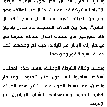
وأشارت التقارير إلى أن بعض هؤلاء الأفراد تعرضوا
اقتصاد
للإكراه للمشاركة في عمليات احتيال عبر الهاتف، وهو
المطبخ الياباني
نوع من الجرائم يُعرف في اليابان باسم ”الاحتيال
مجتمع
الخاص“. ومن بين الحالات المسجلة، عاد شابان يابانيان
كانا متورطين في عمليات احتيال مماثلة مقرها في
ثقافة
ميانمار إلى اليابان عبر تايلاند، حيث تم وضعهما تحت
لايف ستايل
حماية الشرطة فور وصولهما.
طوكيو
وبحسب وكالة الشرطة الوطنية، شملت هذه العمليات
أشخاصًا سافروا إلى دول مثل كمبوديا وميانمار
إعلان
والصين، مما يسلط الضوء على انتشار هذه الجرائم
العابرة للحدود واستهدافها للشباب اليابانيين عبر
الإنترنت.