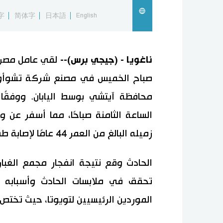
字
简体字
日本語
English
ناغويا - (جيجي برس)--
لقي عامل مصرع
صباح الخميس في مصنع شركة تشوأو سب
محافظة آيتشي بوسط اليابان. ووفقًا
زميله البالغ من العمر 44 عامًا لإصابة طفيفة في أذنه اليمنى.
الحادث وقع نتيجة انفجار مجمع الغب
تحقق في ملابسات الحادث وأسبابه ال
الموردين الرئيسيين لتويوتا، حيث تخت