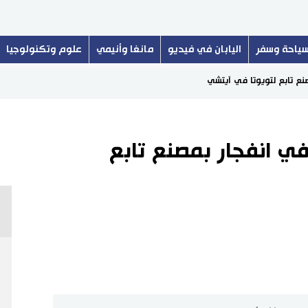
ياحة وسفر
اليابان في فيديو
مانغا وأنيمي
علوم وتكنولوجيا
نع تابع لتويوتا في آيتشي
ي انفجار بمصنع تابع