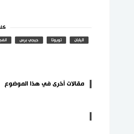
كلم
اليابان
تويوتا
جيجي برس
انفج
مقالات أخرى في هذا الموضوع