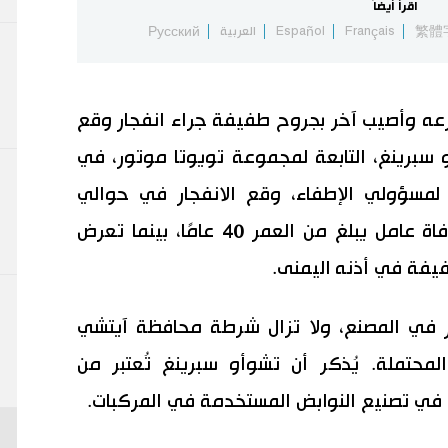
اقرأ أيضاً
繁體
Français
Español
العربية
Русский
ه وأصيب آخر بجروح طفيفة جراء انفجار وقع
رينغ، التابعة لمجموعة تويوتا موتور، في
 لمسؤولي الإطفاء، وقع الانفجار في حوالي
الساعة الثامنة صباحًا، مما أسفر عن وفاة عامل يبلغ من العمر 40 عامًا، بينما تعرض
ار في المصنع، ولا تزال شرطة محافظة آيتشي
محتملة. يُذكر أن تشوأو سبرينغ تُعتبر من
ص في تصنيع النوابض المستخدمة في المركبات.