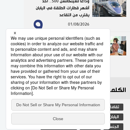
وداعًا لشينكانسن 500.. أحد
أشهر قطارات الطلقة في اليابان
يقترب من التقاعد
9
01/08/2026
من الملاعب إلى الأحياء السكنية..
كيف أعاد لاعبو كرة القدم الحياة
إلى مجمع ياباني أنهكته
الشيخوخة؟
10
06/08/2026
الكلمات الأكثر بحثا
ثقافة
التعليم الياباني
مجتمع
اليابان
جيجي برس
طوكيو
الجنس
الفتيات
المجتمع الياباني