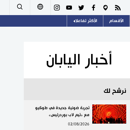
الأقسام
الأكثر تفاعلا
日本語
صور
اللغة اليابانية
English
أشخاص
موسوعة اليابان
简体字
أخبار اليابان
تجارب وآراء
هو وهي
繁體字
سياسة
المطبخ الياباني
Français
نرشح لك
اقتصاد
Español
مجتمع
تجربة ضوئية جديدة في طوكيو
Русский
مع «تيم لاب بوردرليس»
ثقافة
02/08/2026