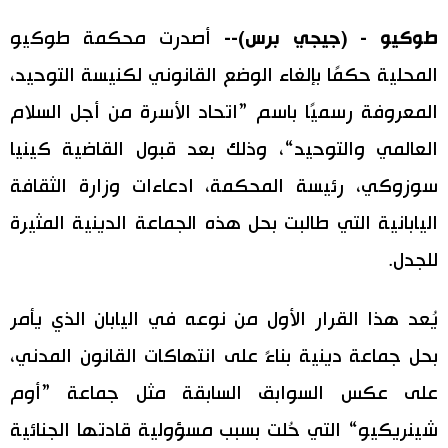
اليابان في فيديو
طوكيو - (جيجي برس)--
أصدرت محكمة طوكيو
المحلية حكمًا بإلغاء الوضع القانوني لكنيسة التوحيد،
مانغا وأنيمي
المعروفة رسميًا باسم ”اتحاد الأسرة من أجل السلام
علوم وتكنولوجيا
العالمي والتوحيد“، وذلك بعد قبول القاضية كينيا
سوزوكي، رئيسة المحكمة، ادعاءات وزارة الثقافة
الأقسام
اليابانية التي طالبت بحل هذه الجماعة الدينية المثيرة
للجدل.
صور
الأكثر تفاعلا
أشخاص
يُعد هذا القرار الأول من نوعه في اليابان الذي يأمر
اللغة اليابانية
تواصل معنا
بحل جماعة دينية بناءً على انتهاكات القانون المدني،
تجارب وآراء
موسوعة اليابان
على عكس السوابق السابقة مثل جماعة ”أوم
شينريكيو“ التي حُلت بسبب مسؤولية قادتها الجنائية
سياسة
هو وهي