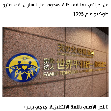
عن جرائم، بما في ذلك هجوم غاز السارين في مترو
اقتصاد
المطبخ الياباني
طوكيو عام 1995.
مجتمع
ثقافة
لايف ستايل
طوكيو
إعلان
(النص الأصلي باللغة الإنكليزية، جيجي برس)