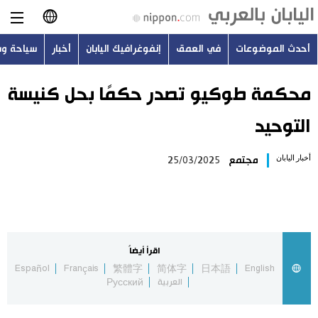
أحدث الموضوعات
في العمق
إنفوغرافيك اليابان
أخبار
سياحة و
日本語
English
محكمة طوكيو تصدر حكمًا بحل كنيسة
التوحيد
简体字
أحدث الموضوعات
أخبار اليابان
مجتمع
25/03/2025
繁體字
في العمق
Français
إنفوغرافيك اليابان
Español
اقرأ أيضاً
أخبار
Español
Français
繁體字
简体字
日本語
English
Русский
العربية
Русский
سياحة وسفر