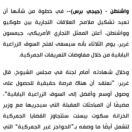
اليابان في فيديو
واشنطن - (جيجي برس)--
في خطوة من شأنها أن
تعيد تشكيل ملامح العلاقات التجارية بين طوكيو
مانغا وأنيمي
وواشنطن، أعلن الممثل التجاري الأمريكي، جيمسون
علوم وتكنولوجيا
غرير، يوم الثلاثاء بأنه سيسعى لفتح السوق الزراعية
اليابانية من خلال مفاوضات التعريفات الجمركية.
الأقسام
وخلال شهادته أمام لجنة في مجلس الشيوخ، قال
صور
الأكثر تفاعلا
غرير: ”نعتقد أن هناك فرصة حقيقية للحصول على
أشخاص
وصول أوسع وأفضل إلى السوق الزراعية اليابانية“،
اللغة اليابانية
تواصل معنا
مضيفًا أن المباحثات المقبلة التي سيجريها مع وزير
تجارب وآراء
موسوعة اليابان
الخزانة سكوت بيسنت ستتجاوز القضايا الجمركية
لتشمل أيضًا ما وصفه بـ”الحواجز غير الجمركية“ التي
سياسة
هو وهي