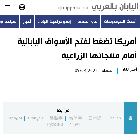
أحدث الموضوعات
في العمق
إنفوغرافيك اليابان
أخبار
سياحة و
日本語
English
أمريكا تضغط لفتح الأسواق اليابانية
أمام منتجاتها الزراعية
简体字
أحدث الموضوعات
أخبار اليابان
اقتصاد
09/04/2025
繁體字
في العمق
Français
إنفوغرافيك اليابان
Español
اقرأ أيضاً
أخبار
Español
Français
繁體字
简体字
日本語
English
Русский
العربية
Русский
سياحة وسفر