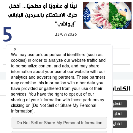
نيئًا أو مشويًا أو مطهيًا... أفضل
طرق الاستمتاع بالسردين الياباني
”إيواشي“
5
23/07/2026
للمزيد
الكلمات الأكثر بحثا
التعليم الياباني
مجتمع
الجنس
طوكيو
الفتيات
ثقافة
الأنشطة
المرحلة الابتدائية
اليابان
جيجي برس