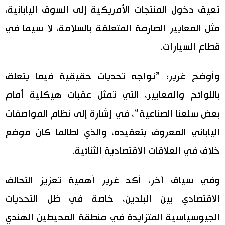
تعيق دخول المنتجات الأمريكية إلى السوق اليابانية،
اقتصاد
المطبخ الياباني
مثل المعايير الصارمة المتعلقة بالسلامة، لا سيما في
قطاع السيارات.
مجتمع
وأوضح غرير: ”نواجه تحديات حقيقية فيما يتعلق
ثقافة
باللوائح والمعايير، التي تمثل عقبات هيكلية أمام
لايف ستايل
بعض سلعنا الصناعية“، في إشارة إلى نظام المواصفات
الياباني المعروف بتعقيده، والذي لطالما كان موضع
طوكيو
خلاف في العلاقات الاقتصادية الثنائية.
إعلان
وفي سياق آخر، أكد غرير أهمية تعزيز التحالف
الاقتصادي بين البلدين، خاصة في ظل التحديات
الجيوسياسية المتزايدة في منطقة المحيطين الهندي