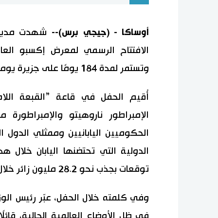
أوساكا - (جيجي برس)--
شهدت مدينة 
وتستمر لمدة 184 يومًا على جزيرة يوميشيما الاصطناعية.
الإمبراطور ناروهيتو والإمبراطورة 
الحكوميين اليابانيين وممثلي الدول ا
توقعات بجذب نحو 28.2 مليون زائر خلال فترة المعرض.
وفي كلمته خلال الحفل، عبّر رئيس الوز
في ظل الأوضاع العالمية الحالية، قائلً