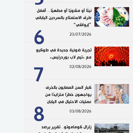
نيئًا أو مشويًا أو مطهيًا... أفضل
طرق الاستمتاع بالسردين الياباني
”إيواشي“
6
23/07/2026
تجربة ضوئية جديدة في طوكيو
مع «تيم لاب بوردرليس»
7
02/08/2026
كبار السن المصابون بالخرف
يواجهون خطرًا متزايدًا من
عمليات الاحتيال في اليابان
8
03/08/2026
زلزال كوماموتو.. تقرير يرصد