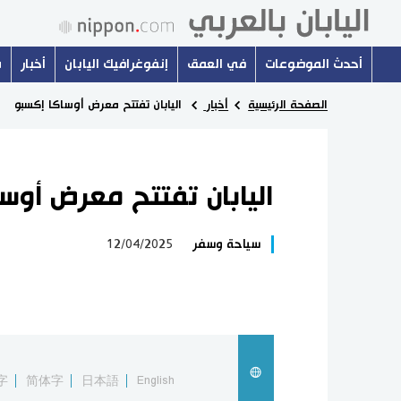
أحدث الموضوعات
في العمق
إنفوغرافيك اليابان
أخبار
س
الصفحة الرئيسية
أخبار
اليابان تفتتح معرض أوساكا إكسبو
اليابان تفتتح معرض أوس
سياحة وسفر
12/04/2025
字
简体字
日本語
English