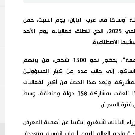
أوساكا في غرب اليابان، يوم السبت، حفل
الافتتاح الرسمي لمعرض إكسبو العالمي 2025، الذي تنطلق فعالياته يوم الأحد
أُقيم الحفل في قاعة ”القبعة اللامعة“، بحضور نحو 1300 شخص، من بينهم
ماساكو، إلى جانب عدد من كبار المسؤولين
لمشاركة. ويُعد هذا الحدث من أكبر الفعاليات
الدولية التي تحتضنها اليابان خلال هذا العقد، بمشاركة 158 دولة ومنطقة، وسط
راء الياباني شيغيرو إيشيبا عن أهمية المعرض
ا: ”يواجه العالم اليوم أزمات انقسام متعددة.