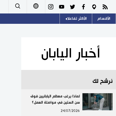
الأقسام
الأكثر تفاعلا
日本語
صور
اللغة اليابانية
English
أشخاص
موسوعة اليابان
简体字
أخبار اليابان
تجارب وآراء
هو وهي
繁體字
سياسة
المطبخ الياباني
Français
نرشح لك
اقتصاد
Español
مجتمع
لماذا يرغب معظم اليابانيين فوق
Русский
سن الستين في مواصلة العمل؟
ثقافة
24/07/2026