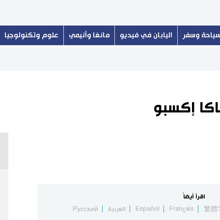
ياحة وسفر
اليابان في فيديو
مانغا وأنيمي
علوم وتكنولوجيا
اكا إكسبو
اقرأ أيضاً
繁體
Français
Español
العربية
Русский