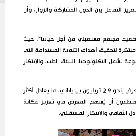
ز التفاعل بين الدول المشاركة والزوار، وأن
 إكسبو 2025 شعار ”تصميم مجتمع مستقبلي من أجل حياتنا“، حيث
تكرة لتحقيق أهداف التنمية المستدامة التي
عة تشمل التكنولوجيا، البيئة، الطب، والابتكار
تُقدّر الفوائد الاقتصادية المتوقعة للمعرض بنحو 2.9 تريليون ين ياباني، ما يعادل أكثر
مل المنظمون أن يُسهم المعرض في تعزيز مكانة
دل الثقافي والابتكار المستقبلي.