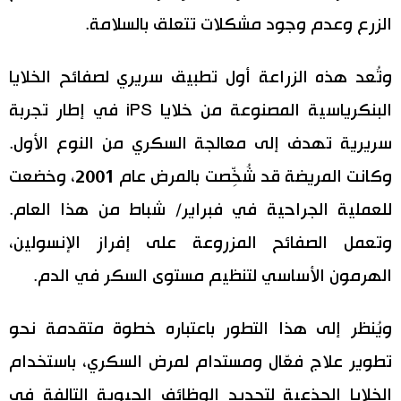
الزرع وعدم وجود مشكلات تتعلق بالسلامة.
اقتصاد
المطبخ الياباني
وتُعد هذه الزراعة أول تطبيق سريري لصفائح الخلايا
مجتمع
البنكرياسية المصنوعة من خلايا iPS في إطار تجربة
ثقافة
سريرية تهدف إلى معالجة السكري من النوع الأول.
وكانت المريضة قد شُخِّصت بالمرض عام 2001، وخضعت
لايف ستايل
للعملية الجراحية في فبراير/ شباط من هذا العام.
طوكيو
وتعمل الصفائح المزروعة على إفراز الإنسولين،
الهرمون الأساسي لتنظيم مستوى السكر في الدم.
إعلان
ويُنظر إلى هذا التطور باعتباره خطوة متقدمة نحو
تطوير علاج فعّال ومستدام لمرض السكري، باستخدام
الخلايا الجذعية لتجديد الوظائف الحيوية التالفة في