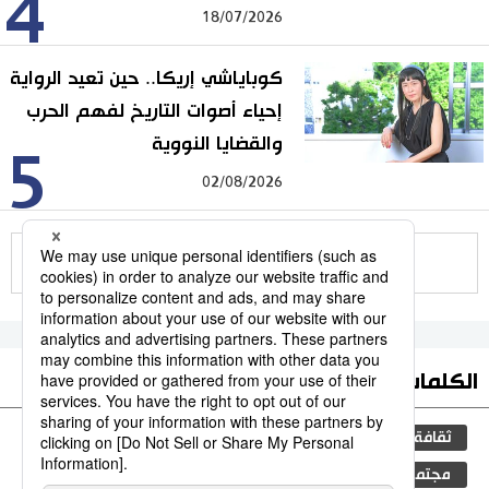
4
18/07/2026
كوباياشي إريكا.. حين تعيد الرواية
إحياء أصوات التاريخ لفهم الحرب
والقضايا النووية
5
02/08/2026
للمزيد
الكلمات الأكثر بحثا
ثقافة
المطبخ الياباني
اليابان
جيجي برس
مجتمع
البيئة
التكنولوجيا
الحياة البرية