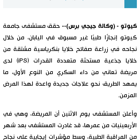
اليابان في فيديو
كيوتو - (وكالة جيجي برس)--
حقق مستشفى جامعة
مانغا وأنيمي
كيوتو إنجازًا طبيًا غير مسبوق في اليابان، من خلال
علوم وتكنولوجيا
نجاحه في زراعة صفائح خلايا بنكرياسية مشتقة من
خلايا جذعية مستحثة متعددة القدرات (iPS) لدى
الأقسام
مريضة تعاني من داء السكري من النوع الأول، ما
صور
الأكثر تفاعلا
يمهد الطريق نحو علاجات جديدة واعدة لهذا المرض
المزمن.
أشخاص
اللغة اليابانية
تواصل معنا
وأعلن المستشفى يوم الاثنين أن المريضة، وهي في
تجارب وآراء
موسوعة اليابان
الأربعينيات من عمرها، قد غادرت المستشفى بعد شهر
سياسة
هو وهي
من المراقبة الطبية، وسط مؤشرات إيجابية على نجاح