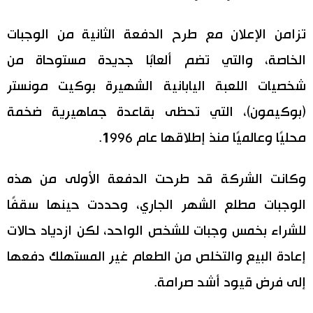
اقتصاد
المطبخ الياباني
تزامن الإعلان مع طرح الدفعة الثانية من الوجبات
الخاصة، والتي تضم ألعابًا جديدة مستوحاة من
مجتمع
شخصيات اللعبة اليابانية الشهيرة بوكيت مونستر
ثقافة
(بوكيمون)، التي تحظى بقاعدة جماهيرية ضخمة
محليًا وعالميًا منذ إطلاقها عام 1996.
لايف ستايل
وكانت الشركة قد طرحت الدفعة الأولى من هذه
طوكيو
الوجبات مطلع الشهر الجاري، وحددت حينها سقفًا
إعلان
للشراء بخمس وجبات للشخص الواحد، لكن ازدياد حالات
إعادة البيع والتخلص من الطعام غير المستهلك دفعها
إلى فرض قيود أشد صرامة.