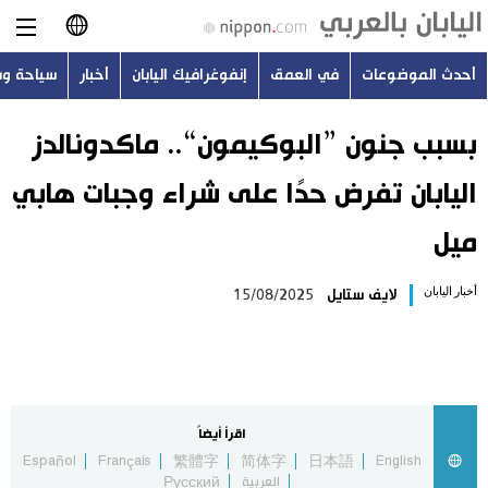
أحدث الموضوعات
في العمق
إنفوغرافيك اليابان
أخبار
سياحة و
日本語
English
بسبب جنون ”البوكيمون“.. ماكدونالدز
اليابان تفرض حدًا على شراء وجبات هابي
简体字
أحدث الموضوعات
ميل
繁體字
في العمق
أخبار اليابان
لايف ستايل
15/08/2025
Français
إنفوغرافيك اليابان
Español
أخبار
Русский
اقرأ أيضاً
سياحة وسفر
Español
Français
繁體字
简体字
日本語
English
العربية
Русский