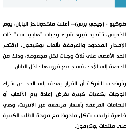
اليابان في فيديو
طوكيو - (جيجي برس)--
أعلنت ماكدونالدز اليابان، يوم
مانغا وأنيمي
الخميس، تشديد قيود شراء وجبات ”هابي ست“ ذات
علوم وتكنولوجيا
الإصدار المحدود والمرفقة بألعاب بوكيمون، ليقتصر
الحد الأقصى على ثلاث وجبات لكل مجموعة، وذلك من
الأقسام
الجمعة إلى الأحد، في جميع فروعها داخل اليابان.
صور
الأكثر تفاعلا
وأوضحت الشركة أن القرار يهدف إلى الحد من شراء
أشخاص
اللغة اليابانية
تواصل معنا
الوجبات بكميات كبيرة بغرض إعادة بيع الألعاب أو
البطاقات المرفقة بأسعار مرتفعة عبر الإنترنت، وهي
تجارب وآراء
موسوعة اليابان
ظاهرة تزايدت بشكل ملحوظ مع موجة الطلب الكبيرة
سياسة
هو وهي
على منتجات بوكيمون.