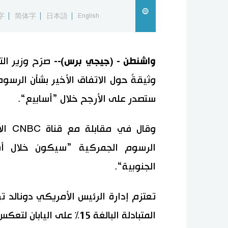
字
简体字
日本語
English
واشنطن - (جيجي برس)--
صرّح وزير التج
وثيقةً حول الاتفاق الأخير بشأن الرسوم
ستصدر على الأرجح خلال ”أسابيع“.
وقال 
الرسوم الجمركية ”سيكون خلال أسابي
الجنوبية“.
تعتزم إدارة الرئيس الأمريكي دونالد 
المتبادلة البالغة 15% على