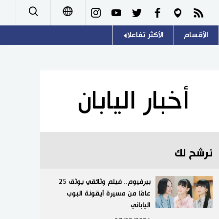
الأقسام
الأكثر تفاعلا
日本語
صور
اللغة اليابانية
English
أشخاص
موسوعة اليابان
简体字
أخبار اليابان
تجارب وآراء
هو وهي
繁體字
سياسة
المطبخ الياباني
Français
نرشح لك
اقتصاد
Español
مجتمع
بيرفيوم.. فيلم وثائقي يوثق 25
Русский
عامًا من مسيرة أيقونة البوب
الياباني
ثقافة