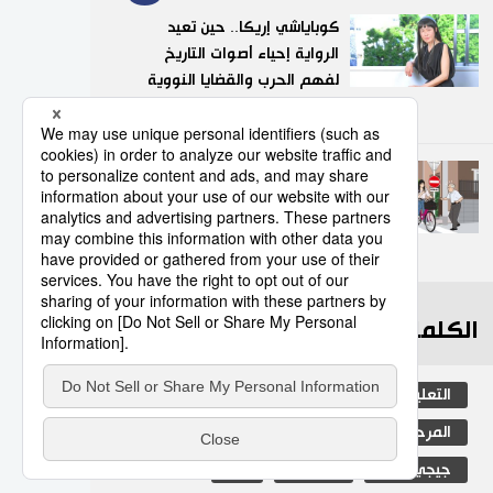
كوباياشي إريكا.. حين تعيد
الرواية إحياء أصوات التاريخ
لفهم الحرب والقضايا النووية
9
02/08/2026
تعرف على قواعد المرور الجديدة
للدراجات الهوائية في اليابان
10
07/08/2026
الكلمات الأكثر بحثا
التعليم الياباني
الأنشطة
المرحلة الابتدائية
ثقافة
اليابان
جيجي برس
مجتمع
فن