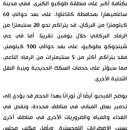
بكثافة أكبر على منطقة طوكيو الكبرى. ففي مدينة
ساغاميهارا بمحافظة كاناغاوا، على بعد حوالي 60
كيلومترًا من البركان، قد يتراكم نحو 20 سنتيمترًا من
الرماد البركاني خلال يومين تقريبًا. أما في حي
شينجوكو بطوكيو، على بعد حوالي 100 كيلومتر،
فقد يتراكم أكثر من 5 سنتيمترات من الرماد الناعم،
مما سيؤثر على خدمات السكك الحديدية وبنية النقل
التحتية الأخرى.
يوضح الفيديو أيضًا أن ثورانًا بهذا الحجم قد يؤدي إلى
تدمير بعض المباني في مناطق محددة، ونقص في
الغذاء والمياه والضروريات الأخرى في مناطق أخرى
بسبب الاضطرابات اللوجستية. ويأمل مكتب مجلس