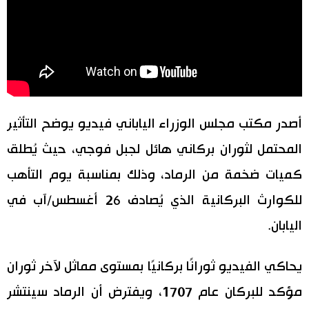
اقتصاد
المطبخ الياباني
مجتمع
ثقافة
أصدر مكتب مجلس الوزراء الياباني فيديو يوضح التأثير
لايف ستايل
المحتمل لثوران بركاني هائل لجبل فوجي، حيث يُطلق
كميات ضخمة من الرماد، وذلك بمناسبة يوم التأهب
طوكيو
للكوارث البركانية الذي يُصادف 26 أغسطس/آب في
إعلان
اليابان.
يحاكي الفيديو ثورانًا بركانيًا بمستوى مماثل لآخر ثوران
مؤكد للبركان عام 1707، ويفترض أن الرماد سينتشر