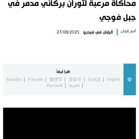
محاكاة مرعبة لثوران بركاني مدمر في
اليابان في فيديو
جبل فوجي
مانغا وأنيمي
أخبار اليابان
اليابان في فيديو
27/08/2025
علوم وتكنولوجيا
الأقسام
اقرأ أيضاً
Español
Français
繁體字
简体字
日本語
English
صور
الأكثر تفاعلا
العربية
Русский
أشخاص
اللغة اليابانية
تواصل معنا
تجارب وآراء
موسوعة اليابان
سياسة
هو وهي