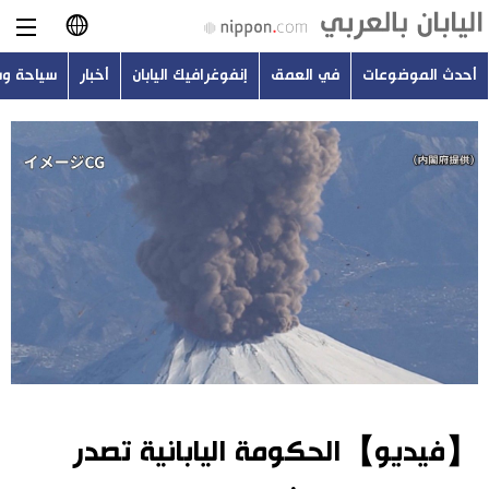
أحدث الموضوعات
في العمق
إنفوغرافيك اليابان
أخبار
سياحة و
日本語
English
简体字
أحدث الموضوعات
繁體字
في العمق
Français
إنفوغرافيك اليابان
Español
أخبار
Русский
【فيديو】الحكومة اليابانية تصدر
سياحة وسفر