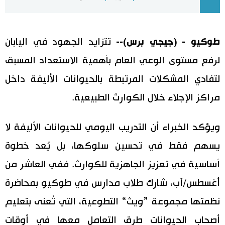
اليابان في فيديو
طوكيو - (جيجي برس)--
تتزايد الجهود في اليابان
مانغا وأنيمي
لرفع مستوى الوعي العام بأهمية الاستعداد المسبق
علوم وتكنولوجيا
لتفادي المشكلات المرتبطة بالحيوانات الأليفة داخل
مراكز الإجلاء خلال الكوارث الطبيعية.
الأقسام
ويؤكد الخبراء أن التدريب اليومي للحيوانات الأليفة لا
صور
الأكثر تفاعلا
يسهم فقط في تحسين سلوكها، بل يُعد خطوة
أشخاص
اللغة اليابانية
تواصل معنا
أساسية في تعزيز الجاهزية للكوارث. ففي العاشر من
أغسطس/آب، شارك طلاب مدارس في طوكيو بمحاضرة
تجارب وآراء
موسوعة اليابان
نظمتها مجموعة ”ويث“ التطوعية، التي تُعنى بتعليم
سياسة
هو وهي
أصحاب الحيوانات طرق التعامل معها في أوقات