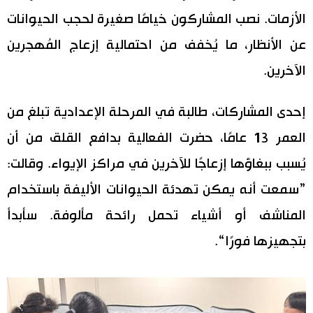
الأزمات. نصب المشاركون خيامًا صغيرة لحجب الحيوانات
اقتصاد
المطبخ الياباني
عن الأنظار، ما يُخفف من احتمالية إزعاج المُهجرين
مجتمع
الآخرين.
ثقافة
إحدى المشاركات، طالبة في المرحلة الإعدادية تبلغ من
العمر 13 عامًا، حضرت الفعالية بدافع القلق من أن
لايف ستايل
يُسبب ببغاؤها إزعاجًا للآخرين في مراكز الإيواء. وقالت:
طوكيو
”سمعت أنه يمكن تهدئة الحيوانات الأليفة باستخدام
المناشف أو أشياء تحمل رائحة مألوفة. سأبدأ
إعلان
بتجهيزها فورًا“.