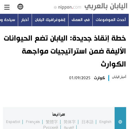
أحدث الموضوعات
في العمق
إنفوغرافيك اليابان
أخبار
سياحة و
日本語
English
خطة إنقاذ جديدة: اليابان تضع الحيوانات
الأليفة ضمن استراتيجيات مواجهة
简体字
أحدث الموضوعات
الكوارث
繁體字
في العمق
أخبار اليابان
كوارث
01/09/2025
Français
إنفوغرافيك اليابان
Español
أخبار
Русский
اقرأ أيضاً
سياحة وسفر
Español
Français
繁體字
简体字
日本語
English
العربية
Русский