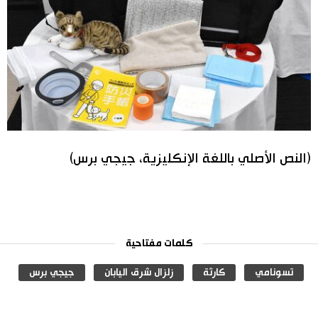
(النص الأصلي باللغة الإنكليزية، جيجي برس)
كلمات مفتاحية
تسونامي
كارثة
زلزال شرق اليابان
جيجي برس