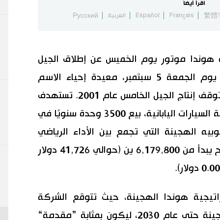
اقرأ أيضاً
繁體
Français
Español
العربية
Русский
هوندا موتور يوم الخميس عن إطلاق الجيل
السادس من سيارتها الرياضية بريلود يوم الجمعة 5 سبتمبر، معيدة إحياء الاسم
الأيقوني بعد توقف دام 24 عامًا منذ توقف إنتاج الجيل الخامس عام 2001. تستهدف
هوندا، إحدى الشركات الرائدة في صناعة السيارات اليابانية، بيع 3500 وحدة سنويًا في
بيه الهجينة التي تجمع بين الأداء الرياضي
والكفاءة البيئية، مع سعر تجزئة مقترح يبدأ من 6,179,800 ين (حوالي 41,726 دولار
اتيجية هوندا الهجينة، حيث تتوقع الشركة
استمرار نمو الطلب على السيارات الهجينة حتى عام 2030، ليكون بمثابة ”مقدمة“