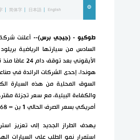
字
简体字
日本語
English
طوكيو - (جيجي برس)--
أعلنت شركة 
السوق المحلية من هذه السيارة الكو
أمريكي بسعر الصرف الحالي 1 ين = 0.0068 دولار).
يهدف الطراز الجديد إلى تعزيز استر