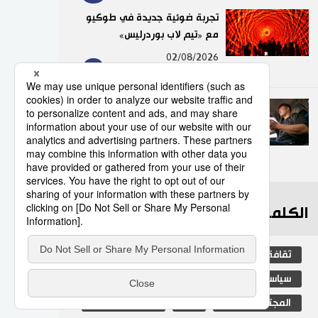
تجربة ضوئية جديدة في طوكيو
مع «تيم لاب بوردرليس»
9
02/08/2026
عدد قياسي لحوادث المرور
الناجمة عن استخدام الهواتف
الذكية في اليابان
10
10/07/2026
الكلمات الأكثر بحثا
ثقافة
جيجي برس
اليابان
سياسة
مجتمع
التعليم الياباني
المجتمع الياباني
فن
المطبخ الياباني