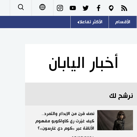
الأقسام
الأكثر تفاعلا
日本語
صور
اللغة اليابانية
English
أشخاص
موسوعة اليابان
简体字
أخبار اليابان
تجارب وآراء
هو وهي
繁體字
سياسة
المطبخ الياباني
Français
نرشح لك
اقتصاد
Español
مجتمع
نصف قرن من الإبداع والتمرد..
Русский
كيف غيّرت ري كاواكوبو مفهوم
الأناقة عبر «كوم دي غارسون»؟
ثقافة