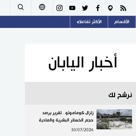
الأقسام
الأكثر تفاعلا
日本語
صور
اللغة اليابانية
English
أشخاص
موسوعة اليابان
简体字
أخبار اليابان
تجارب وآراء
هو وهي
繁體字
سياسة
المطبخ الياباني
Français
نرشح لك
اقتصاد
Español
مجتمع
زلزال كوماموتو.. تقرير يرصد
Русский
حجم الخسائر البشرية والمادية
ثقافة
30/07/2026