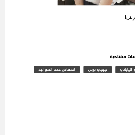
برس)
ات مفتاحية
الياباني
جيجي برس
انخفاض عدد المواليد