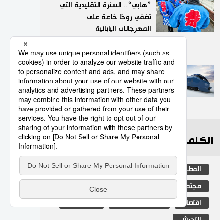
”هابي“.. السترة التقليدية التي
تضفي روحًا خاصة على
المهرجانات اليابانية
9
05/08/2026
هل تشهد اليابان عودة قوية
لعصر القطارات الليلية؟
10
30/07/2026
الكلمات الأكثر بحثا
المطبخ الياباني
ثقافة
جيجي برس
مجتمع
اليابان
التعليم الياباني
اقتصاد
المجتمع الياباني
تكنولوجيا
التحرش