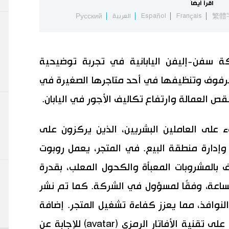
اقرأ أيضاً
繁體
Français
Español
العربية
Русский
سفن-إليفن اليابانية في تجربة توضيحية
 الرفوف وتنظيفها في أحد متاجرها الصغيرة في
لعمالة وارتفاع تكاليف الأجور في اليابان.
على العاملين البشريين، الذين يركزون على
وإدارة منطقة البيع. في المتجر، يعمل روبوت
 بالمشروبات المعبأة والكحول المعلب، بقدرة
 80 زجاجة في الساعة، وفقًا لمسؤول في الشركة. كما تم نشر
لنوافذ، مما يعزز كفاءة تشغيل المتجر. إضافة
إلى ذلك، أُدخل موظف افتراضي يعتمد على تقنية الأفاتار الرمزي (avatar) للإجابة عن