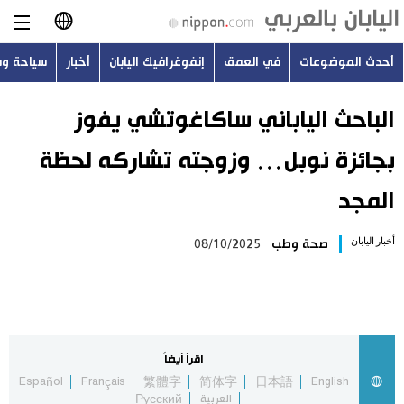
أحدث الموضوعات
في العمق
إنفوغرافيك اليابان
أخبار
سياحة و
日本語
English
الباحث الياباني ساكاغوتشي يفوز
بجائزة نوبل… وزوجته تشاركه لحظة
简体字
أحدث الموضوعات
المجد
繁體字
في العمق
أخبار اليابان
صحة وطب
08/10/2025
Français
إنفوغرافيك اليابان
Español
أخبار
Русский
اقرأ أيضاً
سياحة وسفر
Español
Français
繁體字
简体字
日本語
English
العربية
Русский