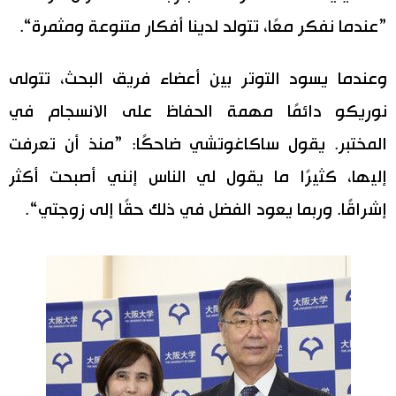
”عندما نفكر معًا، تتولد لدينا أفكار متنوعة ومثمرة“.
وعندما يسود التوتر بين أعضاء فريق البحث، تتولى
نوريكو دائمًا مهمة الحفاظ على الانسجام في
المختبر. يقول ساكاغوتشي ضاحكًا: ”منذ أن تعرفت
إليها، كثيرًا ما يقول لي الناس إنني أصبحت أكثر
إشراقًا. وربما يعود الفضل في ذلك حقًا إلى زوجتي“.