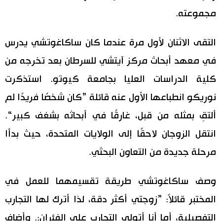
مجموعته.
اقتصاد
المطبخ الياباني
التقى الاثنان لأول مرة عندما كان ساكاغوتشي يدرس
مجتمع
في معهد أبحاث مركز آيتشي للسرطان بعد تخرجه من
ثقافة
كلية الدراسات العليا بجامعة كيوتو. استذكرت
نوريكو انطباعها الأول عنه قائلة ”كان شخصًا فريدًا لم
لايف ستايل
ألتقِ بمثله من قبل، غارقًا في أبحاثه بشغف كبير“.
طوكيو
انتقل الزوجان لاحقًا إلى الولايات المتحدة، حيث بدأا
مرحلة جديدة من التعاون البحثي.
إعلان
وصف ساكاغوتشي طريقة تقسيمهما للعمل في
المختبر قائلاً: ”زوجتي أكثر دقة، لذا أترك لها التجارب
التفصيلية، أما أنا أتولى التجارب على الفئران:. وأضاف