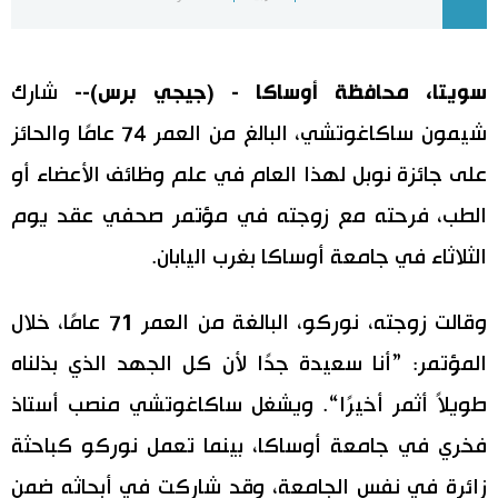
اليابان في فيديو
سويتا، محافظة أوساكا - (جيجي برس)--
شارك
مانغا وأنيمي
شيمون ساكاغوتشي، البالغ من العمر 74 عامًا والحائز
علوم وتكنولوجيا
على جائزة نوبل لهذا العام في علم وظائف الأعضاء أو
الطب، فرحته مع زوجته في مؤتمر صحفي عقد يوم
الأقسام
الثلاثاء في جامعة أوساكا بغرب اليابان.
صور
الأكثر تفاعلا
وقالت زوجته، نوركو، البالغة من العمر 71 عامًا، خلال
أشخاص
اللغة اليابانية
تواصل معنا
المؤتمر: ”أنا سعيدة جدًا لأن كل الجهد الذي بذلناه
طويلاً أثمر أخيرًا“. ويشغل ساكاغوتشي منصب أستاذ
تجارب وآراء
موسوعة اليابان
فخري في جامعة أوساكا، بينما تعمل نوركو كباحثة
سياسة
هو وهي
زائرة في نفس الجامعة، وقد شاركت في أبحاثه ضمن