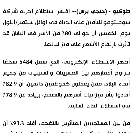
اليابان في فيديو
طوكيو - (جيجي برس)--
أظهر استطلاع أجرته شركة
سوميتومو للتأمين على الحياة في أوائل سبتمبر/أيلول
مانغا وأنيمي
يوم الخميس أن حوالي 80% من الأسر في اليابان قد
علوم وتكنولوجيا
تأثرت بارتفاع الأسعار على ميزانياتها.
الأقسام
أظهر الاستطلاع الإلكتروني، الذي شمل 5484 شخصًا
تتراوح أعمارهم بين العشرينات والستينيات من جميع
صور
الأكثر تفاعلا
أنحاء البلاد، ممن يعملون كموظفين دائمين، أن 82.9%
أشخاص
أفادوا بتأثر ميزانيات أسرهم بالتضخم، بزيادة عن 78.9%
اللغة اليابانية
تواصل معنا
في استطلاع العام السابق.
تجارب وآراء
موسوعة اليابان
من بين المستجيبين المتأثرين بالتضخم، أفاد 91.3% أن
سياسة
هو وهي