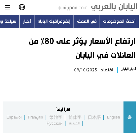
أحدث الموضوعات
في العمق
إنفوغرافيك اليابان
أخبار
سياحة و
日本語
English
ارتفاع الأسعار يؤثر على 80% من
العائلات في اليابان
简体字
أحدث الموضوعات
أخبار اليابان
اقتصاد
09/10/2025
繁體字
في العمق
Français
إنفوغرافيك اليابان
Español
اقرأ أيضاً
أخبار
Español
Français
繁體字
简体字
日本語
English
Русский
العربية
Русский
سياحة وسفر