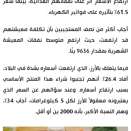
ارتفاع الأسعار أثر على نفقاتهم الغذائية، بينما شعر
61.5% بتأثيره على فواتير الكهرباء.
اقتصاد
المطبخ الياباني
مجتمع
أجاب أكثر من نصف المستجيبين بأن تكلفة معيشتهم
قد ارتفعت، حيث ارتفع متوسط ​​نفقات المعيشة
ثقافة
الشهرية بمقدار 9636 ينًا.
لايف ستايل
فيما يتعلق بالأرز، الذي ارتفعت أسعاره بشدة في البلاد،
طوكيو
أفاد 26.4% أنهم تجنبوا شراء هذا المنتج الأساسي
بسبب ارتفاع أسعاره. وعند سؤالهم عن السعر الذي
إعلان
يعتبرونه معقولاً للأرز لكل 5 كيلوغرامات، أجاب 34%،
وهم النسبة الأكبر، بأنه 2000 ين أو أقل.