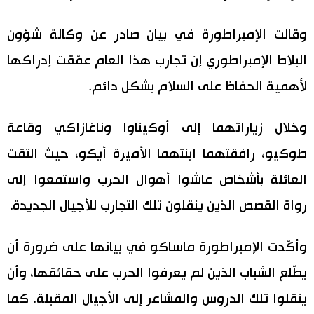
اقتصاد
المطبخ الياباني
وقالت الإمبراطورة في بيان صادر عن وكالة شؤون
البلاط الإمبراطوري إن تجارب هذا العام عمّقت إدراكها
مجتمع
لأهمية الحفاظ على السلام بشكل دائم.
ثقافة
وخلال زياراتهما إلى أوكيناوا وناغازاكي وقاعة
لايف ستايل
طوكيو، رافقتهما ابنتهما الأميرة أيكو، حيث التقت
العائلة بأشخاص عاشوا أهوال الحرب واستمعوا إلى
طوكيو
رواة القصص الذين ينقلون تلك التجارب للأجيال الجديدة.
إعلان
وأكّدت الإمبراطورة ماساكو في بيانها على ضرورة أن
يطّلع الشباب الذين لم يعرفوا الحرب على حقائقها، وأن
ينقلوا تلك الدروس والمشاعر إلى الأجيال المقبلة. كما