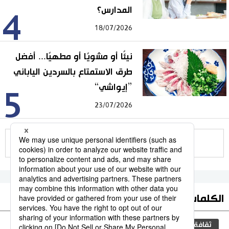
المدارس؟
4
18/07/2026
نيئًا أو مشويًا أو مطهيًا... أفضل
طرق الاستمتاع بالسردين الياباني
”إيواشي“
5
23/07/2026
للمزيد
الكلمات الأكثر بحثا
ثقافة
جيجي برس
اليابان
مجتمع