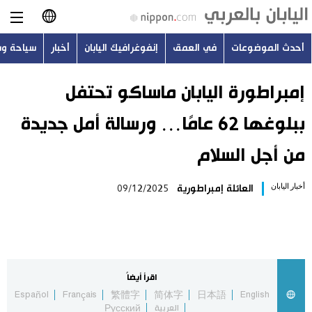
أحدث الموضوعات
في العمق
إنفوغرافيك اليابان
أخبار
سياحة و
日本語
English
إمبراطورة اليابان ماساكو تحتفل
ببلوغها 62 عامًا… ورسالة أمل جديدة
简体字
أحدث الموضوعات
من أجل السلام
繁體字
في العمق
أخبار اليابان
العائلة إمبراطورية
09/12/2025
Français
إنفوغرافيك اليابان
Español
أخبار
Русский
اقرأ أيضاً
سياحة وسفر
Español
Français
繁體字
简体字
日本語
English
العربية
Русский