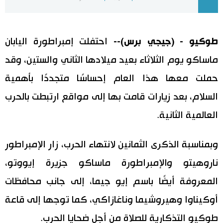
اليابان في فيديو
طوكيو - (جيجي برس)--
احتفلت إمبراطورة اليابان
مانغا وأنيمي
ماساكو يوم الثلاثاء بعيد ميلادها الثاني والستين، وقد
علوم وتكنولوجيا
حملت معها هذا العام إحساسًا متجددًا بأهمية
السلام، بعد زيارات قامت بها إلى مواقع ارتبطت بالحرب
الأقسام
العالمية الثانية.
صور
الأكثر تفاعلا
وبمناسبة الذكرى الثمانين لانتهاء الحرب، زار الإمبراطور
أشخاص
اللغة اليابانية
تواصل معنا
ناروهيتو والإمبراطورة ماساكو جزيرة إيووتو،
المعروفة أيضًا باسم إيو جيما، إلى جانب محافظات
تجارب وآراء
موسوعة اليابان
أوكيناوا وهيروشيما وناغازاكي، كما توجها إلى قاعة
سياسة
هو وهي
طوكيو التذكارية للصلاة من أجل ضحايا الحرب.