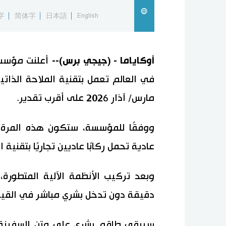
字
简体字
日本語
English
أوكاياما - (جيجي برس)--
أعلنت مؤسسة 
في العالم تعمل بتقنية الملاحة الذاتي
مارس/ آذار 2026 على أقرب تقدير.
ووفقًا للمؤسسة، ستكون هذه المرة ال
عادية تحمل ركابًا عاديين تجاريًا بتقنية ال
دقيقة دون تدخل بشري مباشر في القيا
سيبقى طاقم بشري على متن السفينة ل