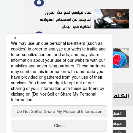
عدد قياسي لحوادث المرور
الناجمة عن استخدام الهواتف
الذكية في اليابان
9
10/07/2026
”هابي“.. السترة التقليدية التي
تضفي روحًا خاصة على
المهرجانات اليابانية
10
05/08/2026
الكلمات الأكثر بحثا
التعليم الياباني
ثقافة
اليابان
مجتمع
المطبخ الياباني
جيجي برس