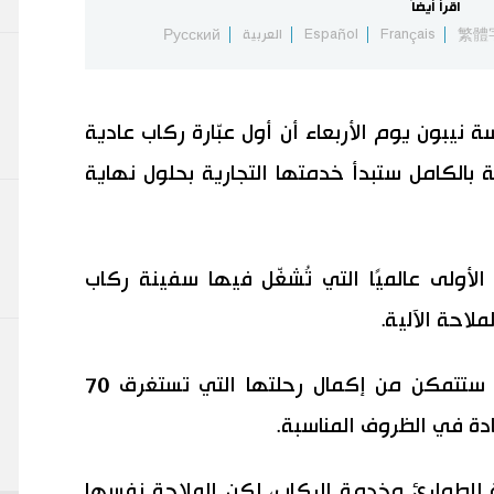
اقرأ أيضاً
繁體
Français
Español
العربية
Русский
نيبون يوم الأربعاء أن أول عبّارة ركاب عادية
ة بالكامل ستبدأ خدمتها التجارية بحلول نهاية
أولى عالميًا التي تُشغّل فيها سفينة ركاب
ملاحة الآلية.
وبعد تركيب الأنظمة الآلية المتطورة، ستتمكن من إكمال رحلتها التي تستغرق 70
دة في الظروف المناسبة.
لطوارئ وخدمة الركاب، لكن الملاحة نفسها