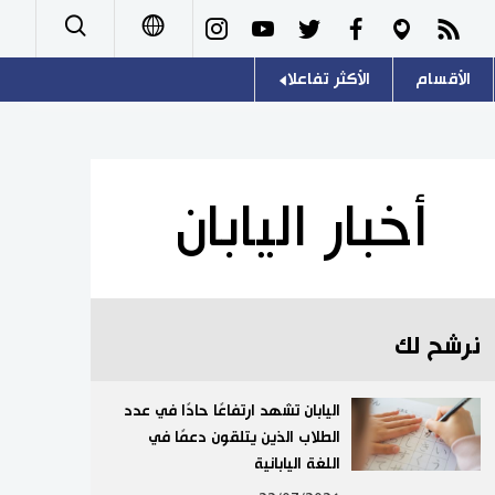
الأقسام
الأكثر تفاعلا
日本語
صور
اللغة اليابانية
English
أشخاص
موسوعة اليابان
简体字
أخبار اليابان
تجارب وآراء
هو وهي
繁體字
سياسة
المطبخ الياباني
Français
نرشح لك
اقتصاد
Español
مجتمع
اليابان تشهد ارتفاعًا حادًا في عدد
Русский
الطلاب الذين يتلقون دعمًا في
اللغة اليابانية
ثقافة