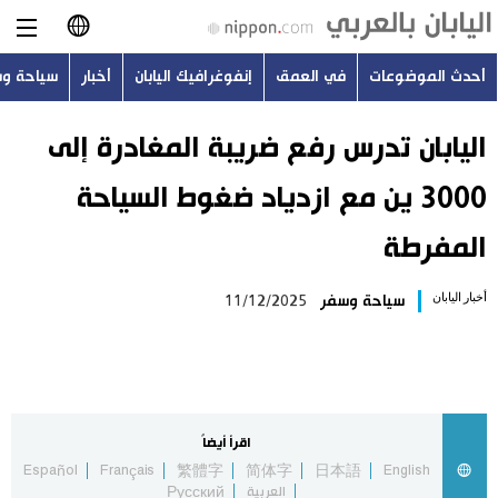
أحدث الموضوعات
في العمق
إنفوغرافيك اليابان
أخبار
سياحة و
日本語
English
اليابان تدرس رفع ضريبة المغادرة إلى
3000 ين مع ازدياد ضغوط السياحة
简体字
أحدث الموضوعات
المفرطة
繁體字
في العمق
أخبار اليابان
سياحة وسفر
11/12/2025
Français
إنفوغرافيك اليابان
Español
أخبار
Русский
اقرأ أيضاً
سياحة وسفر
Español
Français
繁體字
简体字
日本語
English
العربية
Русский