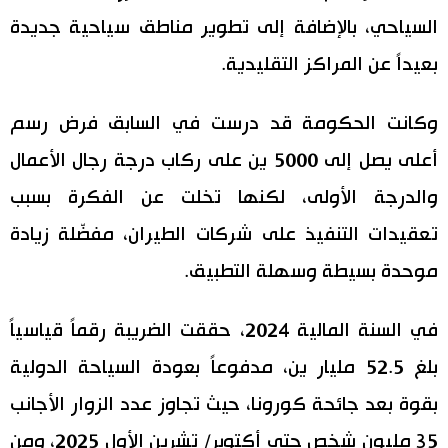
السياحي، بالإضافة إلى تطوير مناطق سياحية جديدة
اقتصاد
المطبخ الياباني
بعيداً عن المراكز التقليدية.
مجتمع
وكانت الحكومة قد درست في السابق فرض رسم
ثقافة
أعلى يصل إلى 5000 ين على ركاب درجة رجال الأعمال
والدرجة الأولى، لكنها تخلت عن الفكرة بسبب
لايف ستايل
تعقيدات التنفيذ على شركات الطيران، مفضّلة زيادة
طوكيو
موحدة بسيطة وسهلة التطبيق.
إعلان
في السنة المالية 2024، حققت الضريبة رقماً قياسياً
بلغ 52.5 مليار ين، مدفوعاً بعودة السياحة الدولية
بقوة بعد جائحة كورونا، حيث تجاوز عدد الزوار الأجانب
35 مليون شخص حتى أكتوبر/ تشرين الأول 2025، ومن