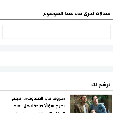
مقالات أخرى في هذا الموضوع
نرشح لك
«خروف في الصندوق».. فيلم
يطرح سؤالًا صادمًا: هل يعيد