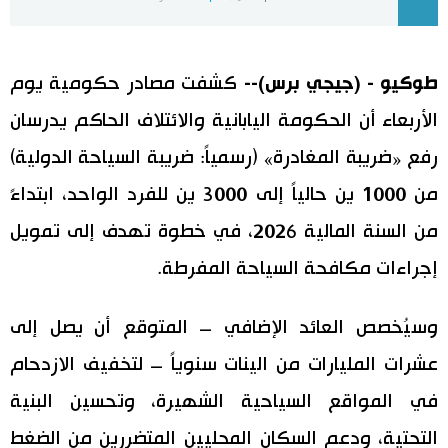
اليابان في فيديو
طوكيو - (جيجي برس)--
كشفت مصادر حكومية يوم
مانغا وأنيمي
الأربعاء أن الحكومة اليابانية والائتلاف الحاكم يدرسان
علوم وتكنولوجيا
رفع «ضريبة المغادرة» (رسمياً: ضريبة السياحة الدولية)
من 1000 ين حالياً إلى 3000 ين للفرد الواحد، ابتداءً
الأقسام
من السنة المالية 2026، في خطوة تهدف إلى تمويل
صور
الأكثر تفاعلا
إجراءات مكافحة السياحة المفرطة.
أشخاص
اللغة اليابانية
تواصل معنا
وسيُخصص العائد الإضافي – المتوقع أن يصل إلى
عشرات المليارات من الينات سنوياً – لتخفيف الازدحام
تجارب وآراء
موسوعة اليابان
في المواقع السياحية الشهيرة، وتحسين البنية
سياسة
هو وهي
التحتية، ودعم السكان المحليين المتضررين من الضغط