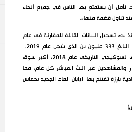
نأمل أن يستمتع بها الناس في جميع أنحاء
 عند تناول قضمة منها».
ذ بدء تسجيل البيانات القابلة للمقارنة في عام
1999، متجاوزاً الرقم القياسي السابق البالغ 333 مليون ين الذي سُجل عام 2019.
ويعد سوق تويوسو، الذي خلف سوق تسوكيجي التاريخي عام 2018، أكبر سوق
ر والمشاهدين عبر البث المباشر كل عام، مما
ة بارزة تفتتح بها اليابان العام الجديد بحماس
)