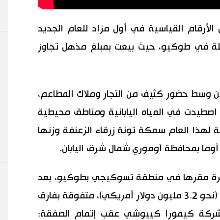
لأرقام القياسية في أول مزاد للعام الجديد
ملة في طوكيو، حيث بيعت بمبلغ مذهل تجاوز
نين وسط حضور كثيف من التجار وملاك المطاعم،
صطيدت في المياه اليابانية ومناطق محيطية
ة لهذا العام سمكة تونة زرقاء الزعنفة وزنها
ة مقرها في منطقة تسوكيجي بطوكيو، بعد
تقديم عرض قياسي بلغ 510 ملايين ين (نحو 3.2 مليون دولار أمريكي)، متفوقة بفارق
لشركة كيمورا كييوشي عقب إتمام الصفقة: