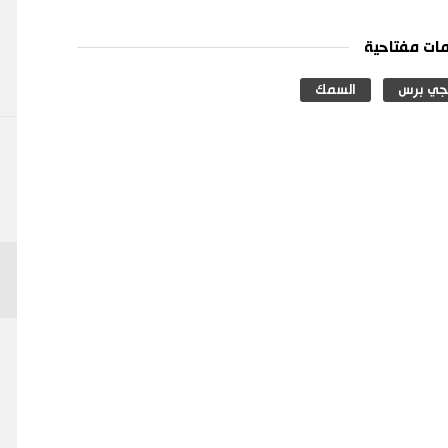
ات مفتاحية
جي برس
السمك