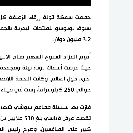
حطمت سمكة تونة زرقاء الزعنفة كل ا
بسوق تويوسو للمنتجات البحرية بالج
3.2 مليون دولار.
أُقيم المزاد السنوي الشهير صباح الاث
حيث عرضت أسماك تونة نيئة ومجمدة ا
أخرى حول العالم. وكانت النجمة اللامع
حوالي 250 كيلوغراماً، رست في ميناء أوما بمحافظة آوموري شمال شرق اليابان.
فازت بها سلسلة مطاعم سوشي شهير
كبير على المنافسين. وصرح رئيس ا