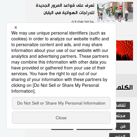
تعرف على قواعد المرور الجديدة
للدراجات الهوائية في اليابان
9
07/08/2026
تجربة ضوئية جديدة في طوكيو
مع «تيم لاب بوردرليس»
10
02/08/2026
الكلمات الأكثر بحثا
ثقافة
التعليم الياباني
اليابان
مجتمع
جيجي برس
المجتمع الياباني
فن
المطبخ الياباني
طوكيو
الجنس