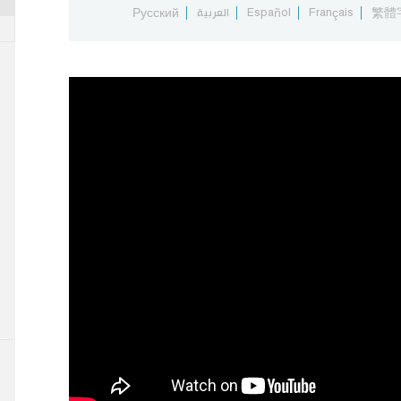
繁體
Français
Español
العربية
Русский