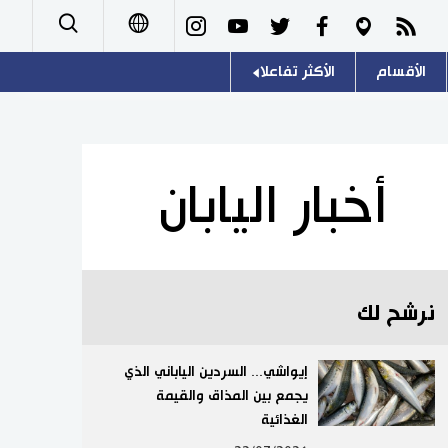
الأقسام
الأكثر تفاعلا
日本語
صور
اللغة اليابانية
English
أشخاص
موسوعة اليابان
简体字
أخبار اليابان
تجارب وآراء
هو وهي
繁體字
سياسة
المطبخ الياباني
Français
نرشح لك
اقتصاد
Español
مجتمع
إيواشي... السردين الياباني الذي
Русский
يجمع بين المذاق والقيمة
الغذائية
ثقافة