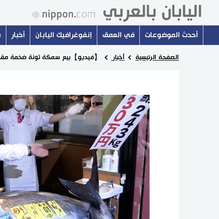
أحدث الموضوعات
في العمق
إنفوغرافيك اليابان
أخبار
س
الصفحة الرئيسية
أخبار
【فيديو】بيع سمكة تونة ضخمة مقابل 3.2 مليون دولار في الي