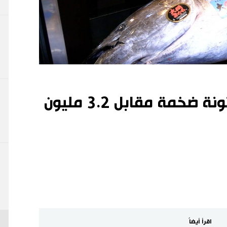
【فيديو】بيع سمكة تونة ضخمة مقابل 3.2 مليون
اقرأ أيضاً