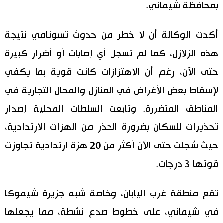
بمحافظة شيماني.
اقتصاد
المطبخ الياباني
أكدت الوكالة أن لا خطر من حدوث تسونامي نتيجة
مجتمع
هذه الزلازل، كما لم تسجل أي إصابات أو أضرار كبيرة
حتى الآن، رغم أن الاهتزازات كانت قوية بما يكفي
ثقافة
لإسقاط بعض الأغراض في المنازل والمحال التجارية في
لايف ستايل
المناطق المتضررة. وتابعت السلطات المحلية إصدار
تحذيرات للسكان بضرورة الحذر من الهزات الارتدادية،
طوكيو
حيث سُجلت حتى الآن أكثر من 20 هزة ارتدادية تجاوزت
إعلان
قوتها 3 درجات.
تقع منطقة غرب اليابان، وخاصة شبه جزيرة شيموكا
في شيماني، على خطوط صدع نشطة، مما يجعلها