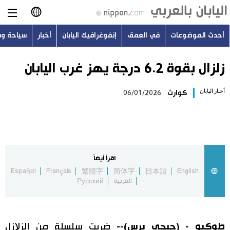
أحدث الموضوعات
في العمق
إنفوغرافيك اليابان
أخبار
سياحة و
日本語
English
زلزال بقوة 6.2 درجة يهز غرب اليابان
简体字
أخبار اليابان
كوارث
06/01/2026
أحدث الموضوعات
繁體字
في العمق
Français
إنفوغرافيك اليابان
اقرأ أيضاً
Español
Español
Français
繁體字
简体字
日本語
English
العربية
Русский
أخبار
Русский
سياحة وسفر
طوكيو - (جيجي برس)--
ضربت سلسلة من الزلازل