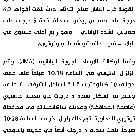
القوية غرب اليابان صباح الثلاثاء، حيث بلغت أقواها 6.2
اليابان في فيديو
درجة على مقياس ريختر، مسجلة شدة 5 درجات على
مانغا وأنيمي
مقياس الشدة الياباني – وهو رابع أعلى مستوى في
البلاد – في محافظتي شيماني وتوتوري.
علوم وتكنولوجيا
وفقاً لوكالة الأرصاد الجوية اليابانية (JMA)، وقع
الأقسام
الزلزال الرئيسي في الساعة 10:18 صباحاً على عمق
صور
الأكثر تفاعلا
حوالي 10 كيلومترات قبالة الساحل الشرقي لشيماني،
وشعر به السكان بشدة 5 درجات في مدينة ماتسوي
أشخاص
اللغة اليابانية
تواصل معنا
(عاصمة المحافظة) ومدينة ساكايميناتو في محافظة
تجارب وآراء
موسوعة اليابان
توتوري المجاورة. تبع ذلك زلزال آخر في الساعة 10:28
صباحاً، بلغت شدته 5 درجات أيضاً في مدينة ياسوجي
سياسة
هو وهي