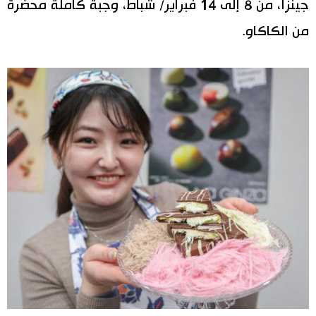
جينزا، من 8 إلى 14 فبراير/ شباط، وجبة كاملة محضّرة
من الكاكاو.