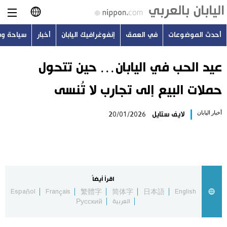
أحدث الموضوعات
في العمق
إنفوغرافيك اليابان
أخبار
سياحة و
日本語
English
عيد الحب في اليابان… حين تتحول
حملات البيع إلى تجارب لا تُنسى
简体字
أحدث الموضوعات
أخبار اليابان
لايف ستايل
20/01/2026
繁體字
في العمق
Français
إنفوغرافيك اليابان
Español
اقرأ أيضاً
أخبار
Español
Français
繁體字
简体字
日本語
English
Русский
العربية
Русский
سياحة وسفر