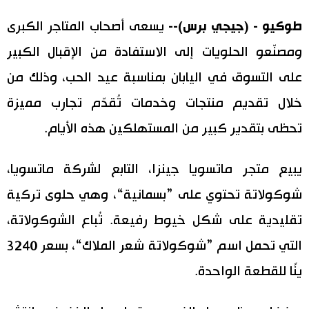
اليابان في فيديو
طوكيو - (جيجي برس)--
يسعى أصحاب المتاجر الكبرى
ومصنّعو الحلويات إلى الاستفادة من الإقبال الكبير
مانغا وأنيمي
على التسوق في اليابان بمناسبة عيد الحب، وذلك من
علوم وتكنولوجيا
خلال تقديم منتجات وخدمات تُقدّم تجارب مميزة
تحظى بتقدير كبير من المستهلكين هذه الأيام.
الأقسام
يبيع متجر ماتسويا جينزا، التابع لشركة ماتسويا،
صور
الأكثر تفاعلا
شوكولاتة تحتوي على ”بسمانية“، وهي حلوى تركية
أشخاص
تقليدية على شكل خيوط رفيعة. تُباع الشوكولاتة،
اللغة اليابانية
تواصل معنا
التي تحمل اسم ”شوكولاتة شعر الملاك“، بسعر 3240
تجارب وآراء
موسوعة اليابان
ينًا للقطعة الواحدة.
سياسة
هو وهي