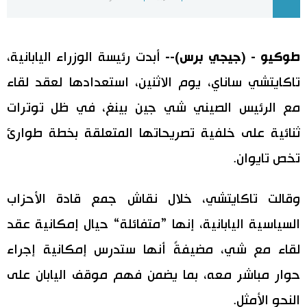
اليابان في فيديو
طوكيو - (جيجي برس)--
أبدت رئيسة الوزراء اليابانية،
مانغا وأنيمي
تاكايتشي ساناي، يوم الاثنين، استعدادها لعقد لقاء
علوم وتكنولوجيا
مع الرئيس الصيني شي جين بينغ، في ظل توترات
ثنائية على خلفية تصريحاتها المتعلقة بخطة طوارئ
الأقسام
تخص تايوان.
صور
الأكثر تفاعلا
وقالت تاكايتشي، خلال نقاش جمع قادة الأحزاب
أشخاص
اللغة اليابانية
تواصل معنا
السياسية اليابانية، إنها ”متفائلة“ حيال إمكانية عقد
لقاء مع شي، مضيفةً أنها ستدرس إمكانية إجراء
تجارب وآراء
موسوعة اليابان
حوار مباشر معه، بما يضمن فهم موقف اليابان على
سياسة
هو وهي
النحو الأمثل.