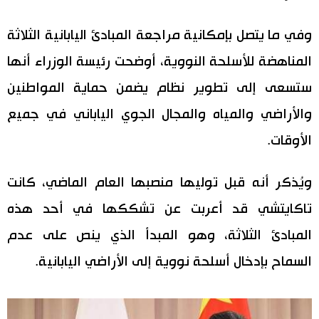
اقتصاد
المطبخ الياباني
وفي ما يتصل بإمكانية مراجعة المبادئ اليابانية الثلاثة
المناهضة للأسلحة النووية، أوضحت رئيسة الوزراء أنها
مجتمع
ستسعى إلى تطوير نظام يضمن حماية المواطنين
ثقافة
والأراضي والمياه والمجال الجوي الياباني في جميع
الأوقات.
لايف ستايل
ويُذكر أنه قبل توليها منصبها العام الماضي، كانت
طوكيو
تاكايتشي قد أعربت عن تشككها في أحد هذه
إعلان
المبادئ الثلاثة، وهو المبدأ الذي ينص على عدم
السماح بإدخال أسلحة نووية إلى الأراضي اليابانية.