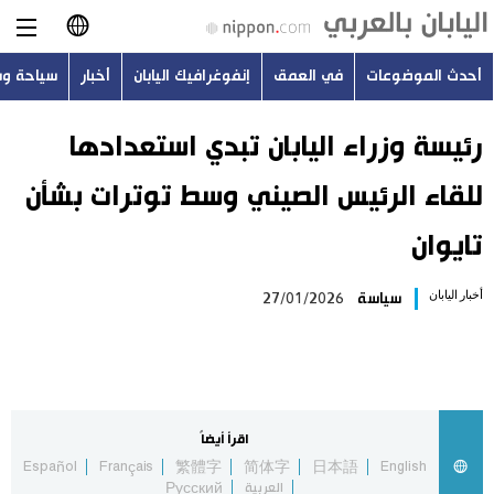
أحدث الموضوعات
في العمق
إنفوغرافيك اليابان
أخبار
سياحة و
日本語
English
رئيسة وزراء اليابان تبدي استعدادها
للقاء الرئيس الصيني وسط توترات بشأن
简体字
أحدث الموضوعات
تايوان
繁體字
في العمق
أخبار اليابان
سياسة
27/01/2026
Français
إنفوغرافيك اليابان
Español
أخبار
Русский
اقرأ أيضاً
سياحة وسفر
Español
Français
繁體字
简体字
日本語
English
العربية
Русский