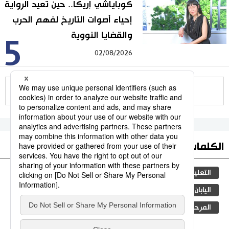
كوباياشي إريكا.. حين تعيد الرواية
إحياء أصوات التاريخ لفهم الحرب
والقضايا النووية
5
02/08/2026
للمزيد
الكلمات الأكثر بحثا
التعليم الياباني
ثقافة
جيجي برس
مجتمع
اليابان
المطبخ الياباني
الأنشطة
المرحلة الابتدائية
المجتمع الياباني
الحكومة اليابانية