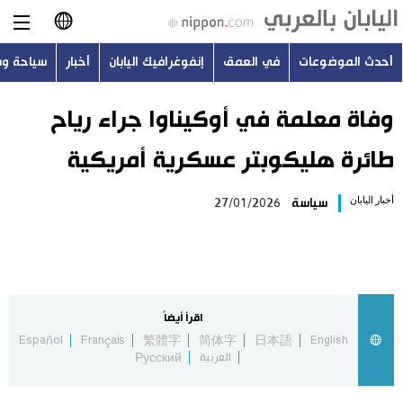
أحدث الموضوعات
في العمق
إنفوغرافيك اليابان
أخبار
سياحة و
日本語
English
وفاة معلمة في أوكيناوا جراء رياح
طائرة هليكوبتر عسكرية أمريكية
简体字
أحدث الموضوعات
أخبار اليابان
سياسة
27/01/2026
繁體字
في العمق
Français
إنفوغرافيك اليابان
Español
اقرأ أيضاً
أخبار
Español
Français
繁體字
简体字
日本語
English
Русский
العربية
Русский
سياحة وسفر