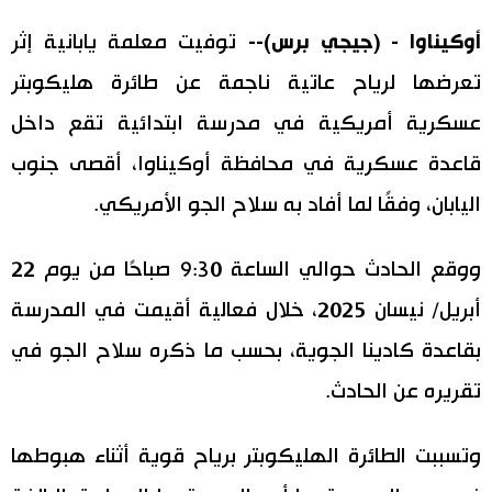
اليابان في فيديو
أوكيناوا - (جيجي برس)--
توفيت معلمة يابانية إثر
تعرضها لرياح عاتية ناجمة عن طائرة هليكوبتر
مانغا وأنيمي
عسكرية أمريكية في مدرسة ابتدائية تقع داخل
علوم وتكنولوجيا
قاعدة عسكرية في محافظة أوكيناوا، أقصى جنوب
اليابان، وفقًا لما أفاد به سلاح الجو الأمريكي.
الأقسام
ووقع الحادث حوالي الساعة 9:30 صباحًا من يوم 22
صور
الأكثر تفاعلا
أبريل/ نيسان 2025، خلال فعالية أقيمت في المدرسة
أشخاص
بقاعدة كادينا الجوية، بحسب ما ذكره سلاح الجو في
اللغة اليابانية
تواصل معنا
تقريره عن الحادث.
تجارب وآراء
موسوعة اليابان
وتسببت الطائرة الهليكوبتر برياح قوية أثناء هبوطها
سياسة
هو وهي