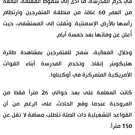
في حرم المدرسة، ما أدى إلى سقوط المعلمة، البالغة
اقتصاد
من العمر 60 عامًا، من منطقة المتفرجين وارتطام
المطبخ الياباني
رأسها بالأرض الإسمنتية. ونُقلت إلى المستشفى، حيث
مجتمع
أُعلن عن وفاتها بعد خمسة أيام.
ثقافة
وخلال الفعالية، سُمح للمتفرجين بمشاهدة طائرة
هليكوبتر إنقاذ. وتخدم المدرسة أبناء القوات
لايف ستايل
الأمريكية المتمركزة في أوكيناوا.
طوكيو
كانت المعلمة على بعد حوالي 26 متراً فقط من
إعلان
المروحية عندما وقع الحادث، على الرغم من أن
القواعد التشغيلية ذات الصلة تتطلب مسافة لا تقل عن
150 متراً.