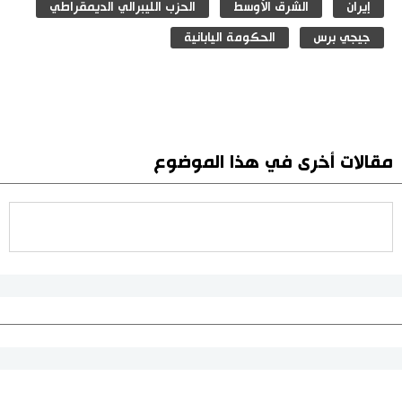
إيران
الشرق الأوسط
الحزب الليبرالي الديمقراطي
جيجي برس
الحكومة اليابانية
مقالات أخرى في هذا الموضوع