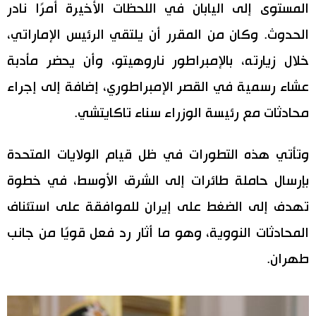
المستوى إلى اليابان في اللحظات الأخيرة أمرًا نادر
اقتصاد
المطبخ الياباني
الحدوث. وكان من المقرر أن يلتقي الرئيس الإماراتي،
خلال زيارته، بالإمبراطور ناروهيتو، وأن يحضر مأدبة
مجتمع
عشاء رسمية في القصر الإمبراطوري، إضافة إلى إجراء
ثقافة
محادثات مع رئيسة الوزراء سناء تاكايتشي.
لايف ستايل
وتأتي هذه التطورات في ظل قيام الولايات المتحدة
بإرسال حاملة طائرات إلى الشرق الأوسط، في خطوة
طوكيو
تهدف إلى الضغط على إيران للموافقة على استئناف
إعلان
المحادثات النووية، وهو ما أثار رد فعل قويًا من جانب
طهران.