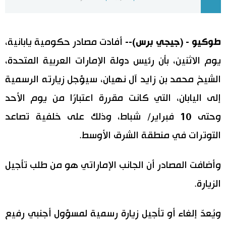
اليابان في فيديو
طوكيو - (جيجي برس)--
أفادت مصادر حكومية يابانية،
مانغا وأنيمي
يوم الاثنين، بأن رئيس دولة الإمارات العربية المتحدة،
علوم وتكنولوجيا
الشيخ محمد بن زايد آل نهيان، سيؤجل زيارته الرسمية
إلى اليابان، التي كانت مقررة اعتبارًا من يوم الأحد
الأقسام
وحتى 10 فبراير/ شباط، وذلك على خلفية تصاعد
صور
الأكثر تفاعلا
التوترات في منطقة الشرق الأوسط.
أشخاص
اللغة اليابانية
تواصل معنا
وأضافت المصادر أن الجانب الإماراتي هو من طلب تأجيل
الزيارة.
تجارب وآراء
موسوعة اليابان
ويُعدّ إلغاء أو تأجيل زيارة رسمية لمسؤول أجنبي رفيع
سياسة
هو وهي