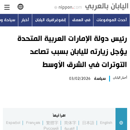
أحدث الموضوعات
في العمق
إنفوغرافيك اليابان
أخبار
سياحة و
日本語
English
رئيس دولة الإمارات العربية المتحدة
يؤجل زيارته لليابان بسبب تصاعد
简体字
أحدث الموضوعات
التوترات في الشرق الأوسط
繁體字
في العمق
أخبار اليابان
سياسة
03/02/2026
Français
إنفوغرافيك اليابان
Español
أخبار
Русский
اقرأ أيضاً
سياحة وسفر
Español
Français
繁體字
简体字
日本語
English
العربية
Русский