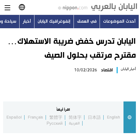
أحدث الموضوعات
في العمق
إنفوغرافيك اليابان
أخبار
سياحة و
日本語
English
اليابان تدرس خفض ضريبة الاستهلاك…
مقترح مرتقب بحلول الصيف
简体字
أحدث الموضوعات
أخبار اليابان
اقتصاد
10/02/2026
繁體字
في العمق
Français
إنفوغرافيك اليابان
Español
اقرأ أيضاً
أخبار
Español
Français
繁體字
简体字
日本語
English
Русский
العربية
Русский
سياحة وسفر