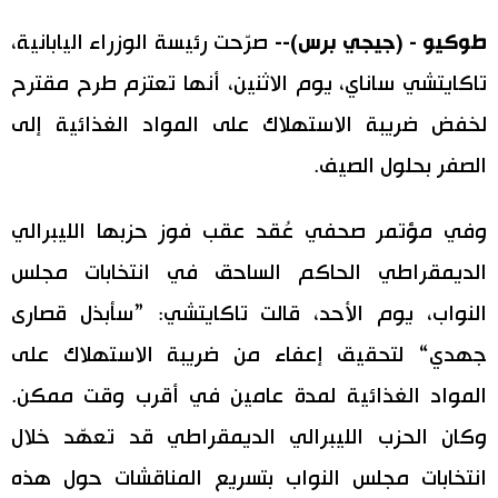
اليابان في فيديو
طوكيو - (جيجي برس)--
صرّحت رئيسة الوزراء اليابانية،
تاكايتشي ساناي، يوم الاثنين، أنها تعتزم طرح مقترح
مانغا وأنيمي
لخفض ضريبة الاستهلاك على المواد الغذائية إلى
علوم وتكنولوجيا
الصفر بحلول الصيف.
الأقسام
وفي مؤتمر صحفي عُقد عقب فوز حزبها الليبرالي
الديمقراطي الحاكم الساحق في انتخابات مجلس
صور
الأكثر تفاعلا
النواب، يوم الأحد، قالت تاكايتشي: ”سأبذل قصارى
أشخاص
جهدي“ لتحقيق إعفاء من ضريبة الاستهلاك على
اللغة اليابانية
تواصل معنا
المواد الغذائية لمدة عامين في أقرب وقت ممكن.
تجارب وآراء
موسوعة اليابان
وكان الحزب الليبرالي الديمقراطي قد تعهّد خلال
انتخابات مجلس النواب بتسريع المناقشات حول هذه
سياسة
هو وهي