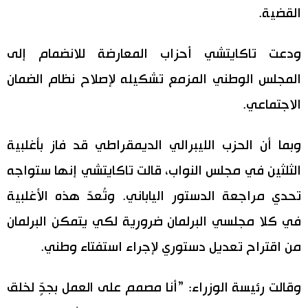
القضية.
اقتصاد
المطبخ الياباني
ودعت تاكايتشي أحزاب المعارضة للانضمام إلى
مجتمع
المجلس الوطني المزمع تشكيله لإصلاح نظام الضمان
الاجتماعي.
ثقافة
وبما أن الحزب الليبرالي الديمقراطي قد فاز بأغلبية
لايف ستايل
الثلثين في مجلس النواب، قالت تاكايتشي إنها ستواجه
طوكيو
تحدي مراجعة الدستور الياباني. وتُعدّ هذه الأغلبية
في كلا مجلسي البرلمان ضرورية لكي يتمكن البرلمان
إعلان
من اقتراح تعديل دستوري لإجراء استفتاء وطني.
وقالت رئيسة الوزراء: ”أنا مصمم على العمل بجدٍّ لخلق