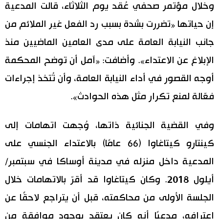
وخلال مؤتمر صحفي عُقد يوم الثلاثاء، قالت المدعية
اقتصاد
المطبخ الياباني
إن حياتها «تضررت بشدة بسبب رد الفعل غير الملائم من
جانب النيابة العامة على مدى العامين الماضيين منذ
مجتمع
الإبلاغ عن الاعتداء». وأضافت: «آمل أن توضح المحكمة
ثقافة
أوجه القصور في أداء النيابة العامة، وأن تُتخذ إجراءات
فعّالة لمنع تكرار مثل هذه الحوادث».
لايف ستايل
وفي القضية الجنائية ذاتها، وُجهت اتهامات إلى
طوكيو
كينتارو كيتاغاوا (66 عامًا) بالاعتداء الجنسي على
إعلان
المدعية داخل منزله في مدينة أوساكا في سبتمبر/
أيلول 2018. وكان كيتاغاوا قد أقرّ بالاتهامات خلال
الجلسة الأولى من محاكمته، قبل أن يتراجع لاحقًا عن
اعترافه، مدعيًا أنه كان يعتقد بوجود موافقة من