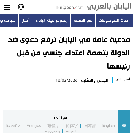
أحدث الموضوعات
في العمق
إنفوغرافيك اليابان
أخبار
سياحة و
日本語
English
مدعية عامة في اليابان ترفع دعوى ضد
الدولة بتهمة اعتداء جنسي من قبل
简体字
أحدث الموضوعات
رئيسها
繁體字
في العمق
أخبار اليابان
الجنس والمثلية
18/02/2026
Français
إنفوغرافيك اليابان
Español
أخبار
Русский
اقرأ أيضاً
سياحة وسفر
Español
Français
繁體字
简体字
日本語
English
العربية
Русский