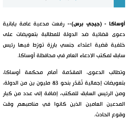
اليابان في فيديو
أوساكا - (جيجي برس)--
رفعت مدعية عامة يابانية
مانغا وأنيمي
دعوى قضائية ضد الدولة للمطالبة بتعويضات على
علوم وتكنولوجيا
خلفية قضية اعتداء جنسي بارزة تورّط فيها رئيس
سابق لمكتب الادعاء العام في محافظة أوساكا.
الأقسام
وتطالب الدعوى، المقدَّمة أمام محكمة أوساكا،
صور
الأكثر تفاعلا
بتعويضات إجمالية تُقدَّر بنحو 83 مليون ين من الدولة،
أشخاص
اللغة اليابانية
تواصل معنا
ومن الرئيس السابق للمكتب، إضافة إلى عدد من كبار
المدعين العامين الذين كانوا في مناصبهم وقت
تجارب وآراء
موسوعة اليابان
وقوع الحادث.
سياسة
هو وهي