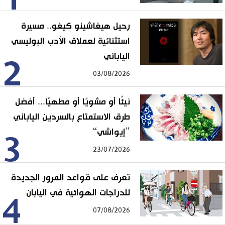
رحيل هيغاشينو كيغو.. مسيرة
استثنائية لعملاق الأدب البوليسي
الياباني
2
03/08/2026
نيئًا أو مشويًا أو مطهيًا... أفضل
طرق الاستمتاع بالسردين الياباني
”إيواشي“
3
23/07/2026
تعرف على قواعد المرور الجديدة
للدراجات الهوائية في اليابان
4
07/08/2026