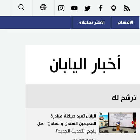
الأقسام
الأكثر تفاعلا
日本語
صور
اللغة اليابانية
English
أشخاص
موسوعة اليابان
简体字
أخبار اليابان
تجارب وآراء
هو وهي
繁體字
سياسة
المطبخ الياباني
Français
نرشح لك
اقتصاد
Español
مجتمع
اليابان تعيد صياغة مبادرة
Русский
المحيطين الهندي والهادئ.. هل
ينجح التحديث الجديد؟
ثقافة