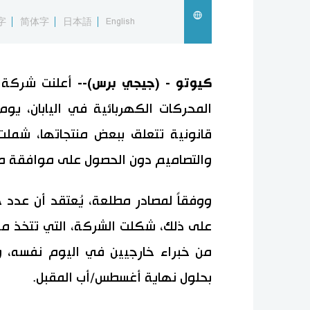
字
简体字
日本語
English
كيوتو - (جيجي برس)--
المحركات الكهربائية في اليابان، يو
قانونية تتعلق ببعض منتجاتها، شملت 
والتصاميم دون الحصول على موافقة مس
ووفقاً لمصادر مطلعة، يُعتقد أن عدد حا
على ذلك، شكلت الشركة، التي تتخذ من
من خبراء خارجيين في اليوم نفسه، و
بحلول نهاية أغسطس/أب المقبل.