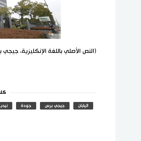
(النص الأصلي باللغة الإنكليزية، جيجي 
كلم
اليابان
جيجي برس
جودة
نيدي