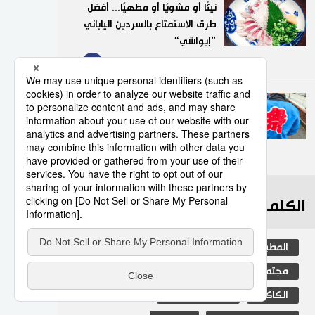
نيئًا أو مشويًا أو مطهيًا... أفضل
طرق الاستمتاع بالسردين الياباني
”إيواشي“
9
23/07/2026
”هابي“.. السترة التقليدية التي
تضفي روحًا خاصة على
المهرجانات اليابانية
10
05/08/2026
الكلمات الأكثر بحثا
المطبخ الياباني
ثقافة
اليابان
مجتمع
جيجي برس
المجتمع الياباني
الكاكي
التعليم الياباني