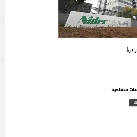
برس)
ات مفتاحية
ك