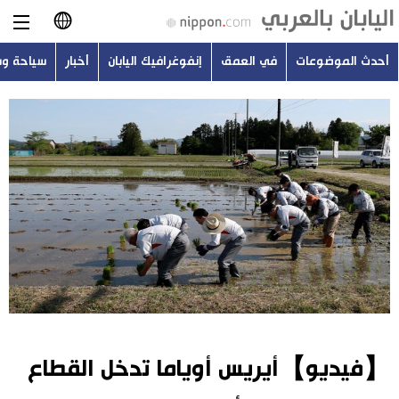
أحدث الموضوعات
في العمق
إنفوغرافيك اليابان
أخبار
سياحة و
日本語
English
简体字
أحدث الموضوعات
繁體字
في العمق
Français
إنفوغرافيك اليابان
Español
أخبار
Русский
【فيديو】أيريس أوياما تدخل القطاع
سياحة وسفر