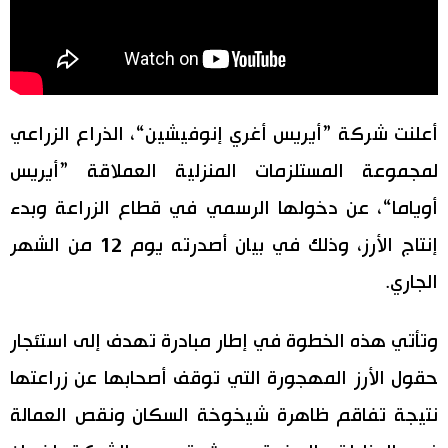
اقتصاد
المطبخ الياباني
مجتمع
أعلنت شركة ”أيريس أغري إنوفيشين“، الذراع الزراعي
ثقافة
لمجموعة المستلزمات المنزلية العملاقة ”أيريس
أوياما“، عن دخولها الرسمي في قطاع الزراعة وبدء
لايف ستايل
إنتاج الأرز، وذلك في بيان أصدرته يوم 12 من الشهر
طوكيو
الجاري.
إعلان
وتأتي هذه الخطوة في إطار مبادرة تهدف إلى استئجار
حقول الأرز المهجورة التي توقف أصحابها عن زراعتها
نتيجة تفاقم ظاهرة شيخوخة السكان ونقص العمالة