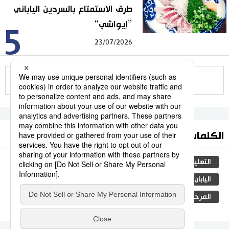
طرق الاستمتاع بالسردين الياباني
”إيواشي“
5
23/07/2026
للمزيد
الكلمات الأكثر بحثا
التعليم الياباني
ثقافة
جيجي برس
مجتمع
اليابان
المجتمع الياباني
الأنشطة
المرحلة الابتدائية
المطبخ الياباني
الحكومة اليابانية