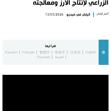
الزراعي لإنتاج الأرز ومعالجته
اليابان في فيديو
أخبار اليابان
اليابان في فيديو
13/05/2026
مانغا وأنيمي
علوم وتكنولوجيا
اقرأ أيضاً
الأقسام
Español
Français
繁體字
简体字
日本語
English
العربية
Русский
صور
الأكثر تفاعلا
أشخاص
اللغة اليابانية
تواصل معنا
تجارب وآراء
موسوعة اليابان
سياسة
هو وهي