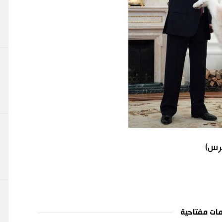
برس)
ات مفتاحية