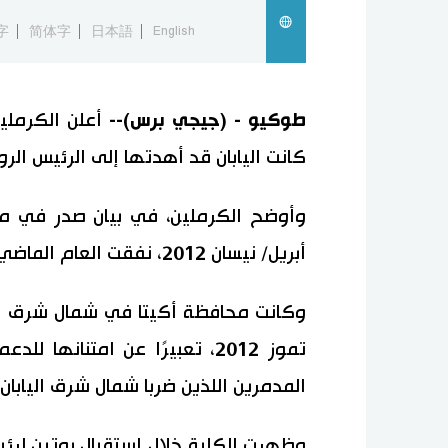
字
简体字
日本語
English
طوكيو - (جيجي برس)--
أعلن الكرملين
كانت اليابان قد أهدتها إلى الرئيس الر
وأوضح الكرملين، في بيان صدر في مو
أبريل/ نيسان 2012، نفقت العام الماضي بسبب الشيخوخة.
وكانت محافظة أكيتا في شمال شرق ال
تموز 2012، تعبيرًا عن امتنان
المدمرين اللذين ضربا شمال شرق اليابان في 
وظهرت الكلبة خلال استقبال بوتين لرئيس