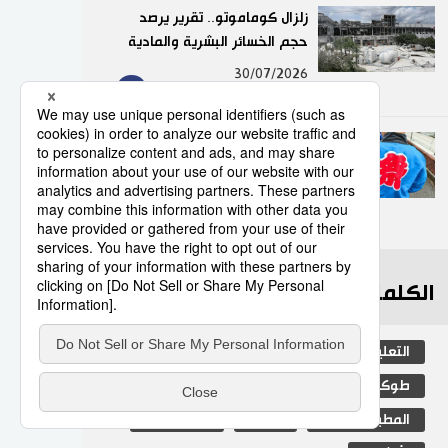
زلزال كوماموتو.. تقرير يرصد
حجم الخسائر البشرية والمادية
9
30/07/2026
”هابي“.. السترة التقليدية التي
تضفي روحًا خاصة على
المهرجانات اليابانية
10
05/08/2026
الكلمات الأكثر بحثا
التعليم الياباني
مجتمع
الجنس
طوكيو
الفتيات
ثقافة
المطبخ الياباني
اليابان
جيجي برس