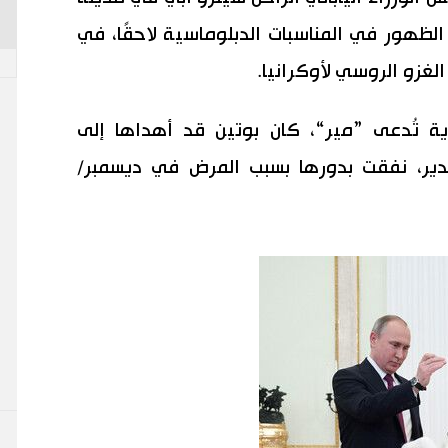
ابتعدت عن الظهور في المناسبات الدبلوماسية لاحقًا، في
الغزو الروسي لأوكرانيا.
ية تُدعى ”مير“، كان بوتين قد أهداها إلى
م 2013 كعربون تقدير، نفقت بدورها بسبب المرض في ديسمبر/