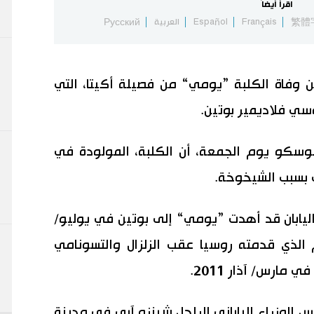
اقرأ أيضاً
繁體
Français
Español
العربية
Русский
 وفاة الكلبة ”يومي“ من فصيلة أكيتا، التي
وسي فلاديمير بوتين.
سكو يوم الجمعة، أن الكلبة، المولودة في
يابان قد أهدت ”يومي“ إلى بوتين في يوليو/
ها للدعم الذي قدمته روسيا عقب الزلزال والتسونامي
مارس/ آذار 2011.
 الوزراء الياباني الراحل شينزو آبي في مدينة