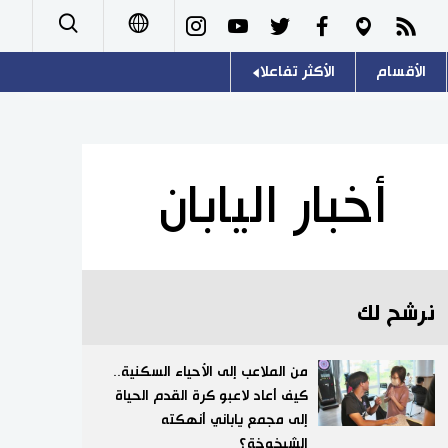
الأقسام
الأكثر تفاعلا
日本語
صور
اللغة اليابانية
English
أشخاص
موسوعة اليابان
简体字
أخبار اليابان
تجارب وآراء
هو وهي
繁體字
سياسة
المطبخ الياباني
Français
نرشح لك
اقتصاد
Español
مجتمع
من الملاعب إلى الأحياء السكنية..
Русский
كيف أعاد لاعبو كرة القدم الحياة
إلى مجمع ياباني أنهكته
ثقافة
الشيخوخة؟