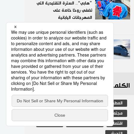
”هابي“.. السترة التقليدية التي
تضفي روحًا خاصة على
المهرجانات اليابانية
9
05/08/2026
هل تشهد اليابان عودة قوية
لعصر القطارات الليلية؟
10
30/07/2026
الكلمات الأكثر بحثا
المطبخ الياباني
ثقافة
جيجي برس
مجتمع
اليابان
التعليم الياباني
اقتصاد
المجتمع الياباني
تكنولوجيا
التحرش