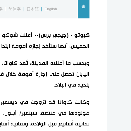
字
简体字
日本語
English
كيوتو - (جيجي برس)--
أعلنت شوكو كاو
الخميس، أنها ستأخذ إجازة أمومة ابتداء
اليابان تحصل على إجازة أمومة خلال فتر
بلدية في البلاد.
وكانت كاواتا قد تزوجت في ديسمبر/ 
مولودها في منتصف سبتمبر/ أيلول. 
ثمانية أسابيع قبل الولادة، وثمانية أساب