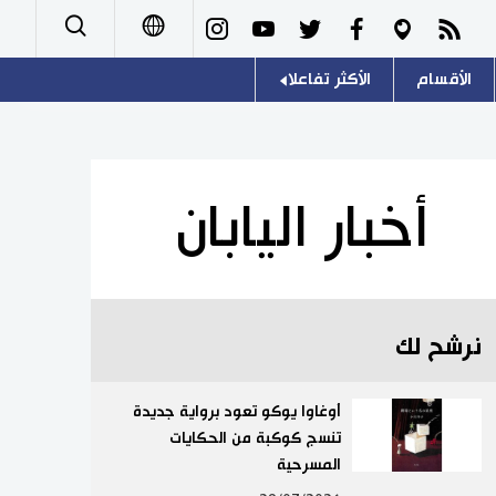
الأقسام
الأكثر تفاعلا
日本語
صور
اللغة اليابانية
English
أشخاص
موسوعة اليابان
简体字
أخبار اليابان
تجارب وآراء
هو وهي
繁體字
سياسة
المطبخ الياباني
Français
نرشح لك
اقتصاد
Español
مجتمع
أوغاوا يوكو تعود برواية جديدة
Русский
تنسج كوكبة من الحكايات
المسرحية
ثقافة