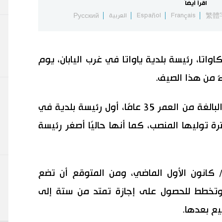
اقرأ أيضاً
繁體
Français
Español
العربية
Русский
اتا، رئيسة بلدية ياواتا في غرب اليابان، يوم
ً من هذا الصيف.
وبحسب ما أعلنته المدينة، تُعد كاواتا، البالغة من العمر 35 عامًا، أول رئيسة بلدية في
ة توليها المنصب، كما أنها حاليًا أصغر رئيسة
كانون الأول الماضي، ومن المتوقع أن تضع
وتخطط للحصول على إجازة تمتد من ستة إلى
يع بعدها.