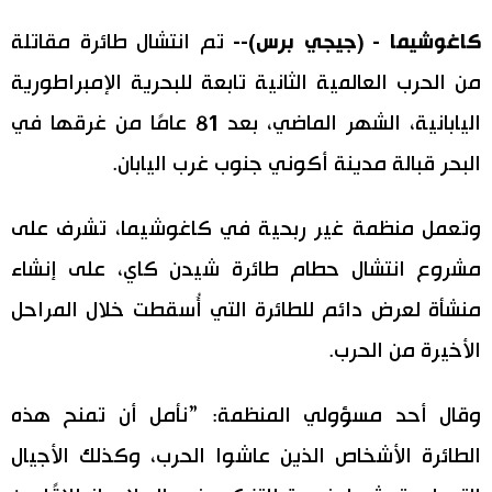
اليابان في فيديو
كاغوشيما - (جيجي برس)--
تم انتشال طائرة مقاتلة
من الحرب العالمية الثانية تابعة للبحرية الإمبراطورية
مانغا وأنيمي
اليابانية، الشهر الماضي، بعد 81 عامًا من غرقها في
علوم وتكنولوجيا
البحر قبالة مدينة أكوني جنوب غرب اليابان.
الأقسام
وتعمل منظمة غير ربحية في كاغوشيما، تشرف على
مشروع انتشال حطام طائرة شيدن كاي، على إنشاء
صور
الأكثر تفاعلا
منشأة لعرض دائم للطائرة التي أُسقطت خلال المراحل
أشخاص
الأخيرة من الحرب.
اللغة اليابانية
تواصل معنا
تجارب وآراء
موسوعة اليابان
وقال أحد مسؤولي المنظمة: ”نأمل أن تمنح هذه
الطائرة الأشخاص الذين عاشوا الحرب، وكذلك الأجيال
سياسة
هو وهي