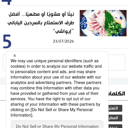
نيئًا أو مشويًا أو مطهيًا... أفضل
طرق الاستمتاع بالسردين الياباني
”إيواشي“
5
23/07/2026
للمزيد
الكلمات الأكثر بحثا
التعليم الياباني
ثقافة
اليابان
مجتمع
المطبخ الياباني
الأنشطة
المرحلة الابتدائية
جيجي برس
المجتمع الياباني
لايف ستايل