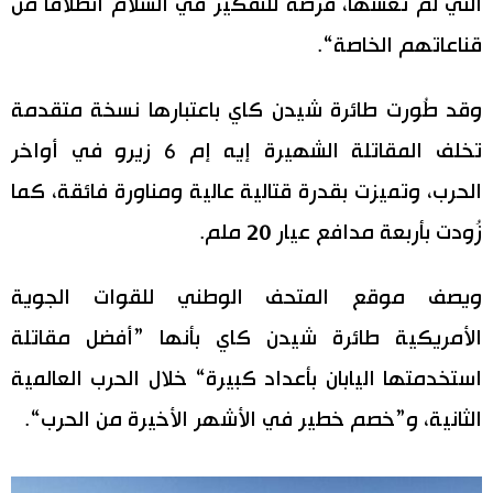
التي لم تعشها، فرصة للتفكير في السلام انطلاقًا من
اقتصاد
قناعاتهم الخاصة“.
المطبخ الياباني
مجتمع
وقد طُورت طائرة شيدن كاي باعتبارها نسخة متقدمة
تخلف المقاتلة الشهيرة إيه إم 6 زيرو في أواخر
ثقافة
الحرب، وتميزت بقدرة قتالية عالية ومناورة فائقة، كما
زُودت بأربعة مدافع عيار 20 ملم.
لايف ستايل
طوكيو
ويصف موقع المتحف الوطني للقوات الجوية
الأمريكية طائرة شيدن كاي بأنها ”أفضل مقاتلة
إعلان
استخدمتها اليابان بأعداد كبيرة“ خلال الحرب العالمية
الثانية، و”خصم خطير في الأشهر الأخيرة من الحرب“.