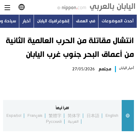
أحدث الموضوعات
في العمق
إنفوغرافيك اليابان
أخبار
سياحة و
日本語
English
انتشال مقاتلة من الحرب العالمية الثانية
من أعماق البحر جنوب غرب اليابان
简体字
أحدث الموضوعات
أخبار اليابان
مجتمع
27/05/2026
繁體字
في العمق
Français
إنفوغرافيك اليابان
Español
اقرأ أيضاً
أخبار
Español
Français
繁體字
简体字
日本語
English
Русский
العربية
Русский
سياحة وسفر