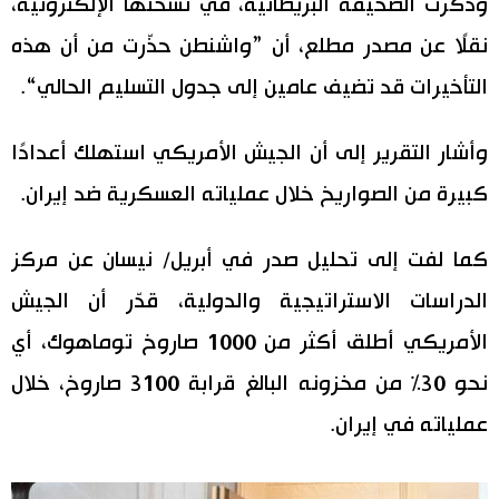
وذكرت الصحيفة البريطانية، في نسختها الإلكترونية،
اقتصاد
نقلًا عن مصدر مطلع، أن ”واشنطن حذّرت من أن هذه
المطبخ الياباني
التأخيرات قد تضيف عامين إلى جدول التسليم الحالي“.
مجتمع
وأشار التقرير إلى أن الجيش الأمريكي استهلك أعدادًا
ثقافة
كبيرة من الصواريخ خلال عملياته العسكرية ضد إيران.
لايف ستايل
كما لفت إلى تحليل صدر في أبريل/ نيسان عن مركز
طوكيو
الدراسات الاستراتيجية والدولية، قدّر أن الجيش
الأمريكي أطلق أكثر من 1000 صاروخ توماهوك، أي
إعلان
نحو 30% من مخزونه البالغ قرابة 3100 صاروخ، خلال
عملياته في إيران.