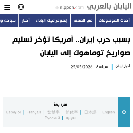
أحدث الموضوعات
في العمق
إنفوغرافيك اليابان
أخبار
سياحة و
日本語
English
بسبب حرب إيران.. أمريكا تؤخر تسليم
صواريخ توماهوك إلى اليابان
简体字
أحدث الموضوعات
أخبار اليابان
سياسة
25/05/2026
繁體字
في العمق
Français
إنفوغرافيك اليابان
Español
اقرأ أيضاً
أخبار
Español
Français
繁體字
简体字
日本語
English
Русский
العربية
Русский
سياحة وسفر