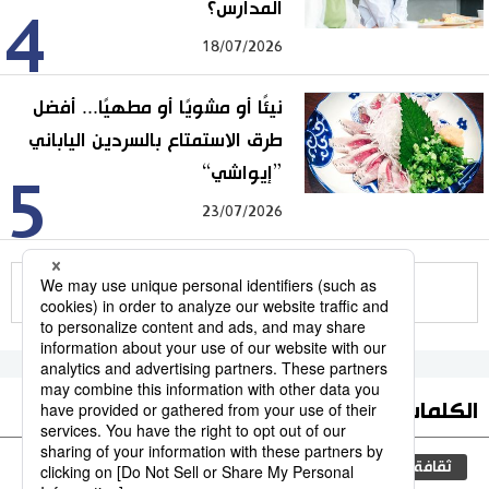
المدارس؟
4
18/07/2026
نيئًا أو مشويًا أو مطهيًا... أفضل
طرق الاستمتاع بالسردين الياباني
”إيواشي“
5
23/07/2026
للمزيد
الكلمات الأكثر بحثا
ثقافة
اليابان
جيجي برس
مجتمع