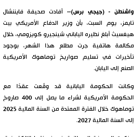
اليابان في فيديو
واشنطن - (جيجي برس)--
أفادت صحيفة فايننشال
تايمز، يوم السبت، بأن وزير الدفاع الأمريكي بيت
مانغا وأنيمي
هيغسيث أبلغ نظيره الياباني شينجيرو كويزومي، خلال
علوم وتكنولوجيا
مكالمة هاتفية جرت مطلع هذا الشهر، بوجود
تأخيرات في تسليم صواريخ توماهوك الأمريكية
الأقسام
الصنع إلى اليابان.
صور
الأكثر تفاعلا
وكانت الحكومة اليابانية قد وقّعت عقدًا مع
أشخاص
الحكومة الأمريكية لشراء ما يصل إلى 400 صاروخ
اللغة اليابانية
تواصل معنا
توماهوك خلال الفترة الممتدة من السنة المالية 2025
تجارب وآراء
موسوعة اليابان
إلى السنة المالية 2027.
سياسة
هو وهي