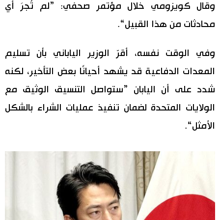
وقال كويزومي خلال مؤتمر صحفي: ”لم تُجرَ أي
اقتصاد
المطبخ الياباني
محادثات من هذا القبيل“.
مجتمع
وفي الوقت نفسه، أقرّ الوزير الياباني بأن تسليم
المعدات الدفاعية قد يشهد أحيانًا بعض التأخير، لكنه
ثقافة
شدد على أن اليابان ”ستواصل التنسيق الوثيق مع
لايف ستايل
الولايات المتحدة لضمان تنفيذ عمليات الشراء بالشكل
الأمثل“.
طوكيو
إعلان