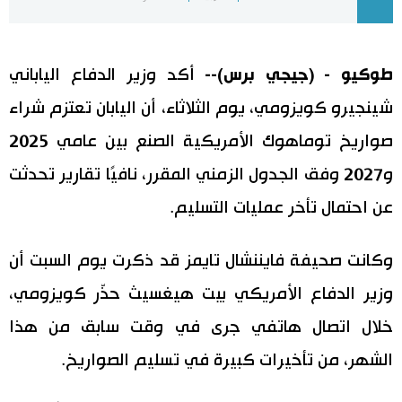
اليابان في فيديو
طوكيو - (جيجي برس)--
أكد وزير الدفاع الياباني
مانغا وأنيمي
شينجيرو كويزومي، يوم الثلاثاء، أن اليابان تعتزم شراء
علوم وتكنولوجيا
صواريخ توماهوك الأمريكية الصنع بين عامي 2025
و2027 وفق الجدول الزمني المقرر، نافيًا تقارير تحدثت
الأقسام
عن احتمال تأخر عمليات التسليم.
صور
الأكثر تفاعلا
وكانت صحيفة فايننشال تايمز قد ذكرت يوم السبت أن
أشخاص
اللغة اليابانية
تواصل معنا
وزير الدفاع الأمريكي بيت هيغسيث حذّر كويزومي،
خلال اتصال هاتفي جرى في وقت سابق من هذا
تجارب وآراء
موسوعة اليابان
الشهر، من تأخيرات كبيرة في تسليم الصواريخ.
سياسة
هو وهي