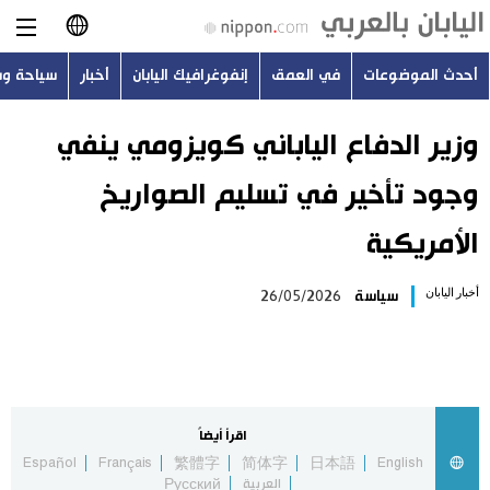
أحدث الموضوعات
في العمق
إنفوغرافيك اليابان
أخبار
سياحة و
日本語
English
وزير الدفاع الياباني كويزومي ينفي
وجود تأخير في تسليم الصواريخ
简体字
أحدث الموضوعات
الأمريكية
繁體字
في العمق
أخبار اليابان
سياسة
26/05/2026
Français
إنفوغرافيك اليابان
Español
أخبار
Русский
اقرأ أيضاً
سياحة وسفر
Español
Français
繁體字
简体字
日本語
English
العربية
Русский