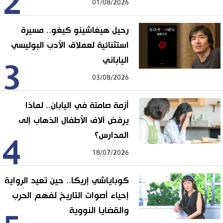
2
01/08/2026
رحيل هيغاشينو كيغو.. مسيرة
استثنائية لعملاق الأدب البوليسي
الياباني
3
03/08/2026
أزمة صامتة في اليابان.. لماذا
يرفض آلاف الأطفال الذهاب إلى
المدارس؟
4
18/07/2026
كوباياشي إريكا.. حين تعيد الرواية
إحياء أصوات التاريخ لفهم الحرب
والقضايا النووية