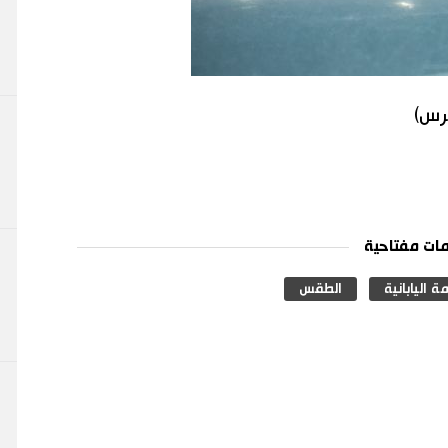
برس)
ات مفتاحية
 اليابانية
الطقس