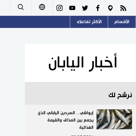
الأقسام
الأكثر تفاعلا
日本語
صور
اللغة اليابانية
English
أشخاص
موسوعة اليابان
简体字
أخبار اليابان
تجارب وآراء
هو وهي
繁體字
سياسة
المطبخ الياباني
Français
نرشح لك
اقتصاد
Español
مجتمع
إيواشي... السردين الياباني الذي
Русский
يجمع بين المذاق والقيمة
الغذائية
ثقافة