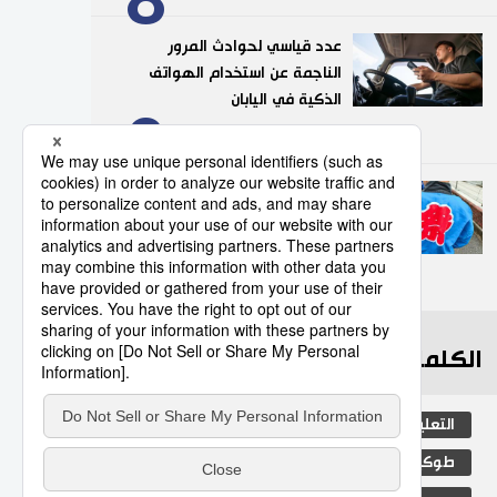
عدد قياسي لحوادث المرور
الناجمة عن استخدام الهواتف
الذكية في اليابان
9
10/07/2026
”هابي“.. السترة التقليدية التي
تضفي روحًا خاصة على
المهرجانات اليابانية
10
05/08/2026
الكلمات الأكثر بحثا
التعليم الياباني
مجتمع
ثقافة
طوكيو
الجنس
الفتيات
اليابان