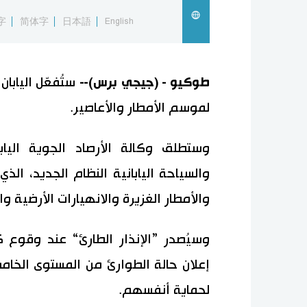
字
简体字
日本語
English
طوكيو - (جيجي برس)--
ستُفعّل اليابان
لموسم الأمطار والأعاصير.
وستطلق وكالة الأرصاد الجوية اليابا
والسياحة اليابانية النظام الجديد، ال
والأمطار الغزيرة والانهيارات الأرضية و
وسيُصدر ”الإنذار الطارئ“ عند وقوع 
إعلان حالة الطوارئ من المستوى الخام
لحماية أنفسهم.