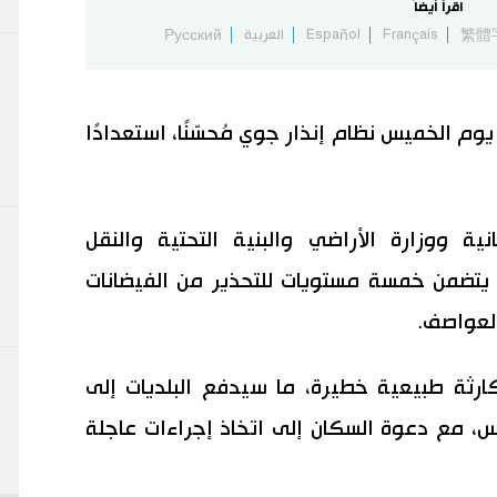
اقرأ أيضاً
繁體
Français
Español
العربية
Русский
 يوم الخميس نظام إنذار جوي مُحسّنًا، استعدادًا
نية ووزارة الأراضي والبنية التحتية والنقل
ذي يتضمن خمسة مستويات للتحذير من الفيضانات
العواصف.
كارثة طبيعية خطيرة، ما سيدفع البلديات إلى
س، مع دعوة السكان إلى اتخاذ إجراءات عاجلة