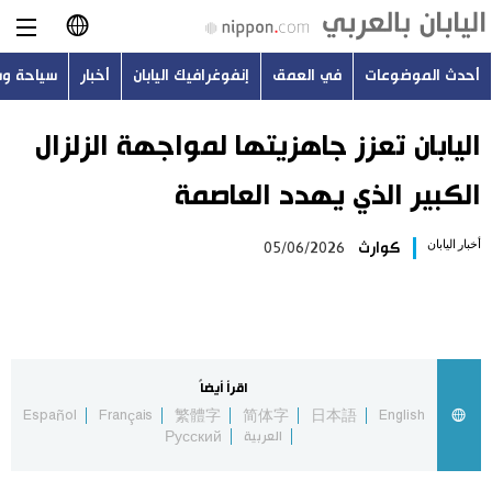
أحدث الموضوعات
في العمق
إنفوغرافيك اليابان
أخبار
سياحة و
日本語
English
اليابان تعزز جاهزيتها لمواجهة الزلزال
الكبير الذي يهدد العاصمة
简体字
أحدث الموضوعات
أخبار اليابان
كوارث
05/06/2026
繁體字
في العمق
Français
إنفوغرافيك اليابان
Español
اقرأ أيضاً
أخبار
Español
Français
繁體字
简体字
日本語
English
Русский
العربية
Русский
سياحة وسفر