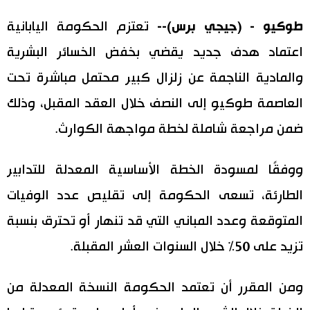
اليابان في فيديو
طوكيو - (جيجي برس)--
تعتزم الحكومة اليابانية
اعتماد هدف جديد يقضي بخفض الخسائر البشرية
مانغا وأنيمي
والمادية الناجمة عن زلزال كبير محتمل مباشرة تحت
علوم وتكنولوجيا
العاصمة طوكيو إلى النصف خلال العقد المقبل، وذلك
ضمن مراجعة شاملة لخطة مواجهة الكوارث.
الأقسام
ووفقًا لمسودة الخطة الأساسية المعدلة للتدابير
صور
الأكثر تفاعلا
الطارئة، تسعى الحكومة إلى تقليص عدد الوفيات
أشخاص
المتوقعة وعدد المباني التي قد تنهار أو تحترق بنسبة
اللغة اليابانية
تواصل معنا
تزيد على 50% خلال السنوات العشر المقبلة.
تجارب وآراء
موسوعة اليابان
ومن المقرر أن تعتمد الحكومة النسخة المعدلة من
سياسة
هو وهي