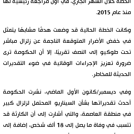
الخطة خلال الشهر الجاري، في أول مراجعة رئيسية لها
اقتصاد
منذ عام 2015.
المطبخ الياباني
مجتمع
وكانت الخطة الحالية قد وضعت هدفًا مشابهًا يتمثل
في خفض الأضرار المتوقعة الناجمة عن زلزال مباشر
ثقافة
تحت طوكيو إلى النصف تقريبًا، إلا أن الحكومة ترى
ضرورة تعزيز الإجراءات الوقائية في ضوء التقديرات
لايف ستايل
الحديثة للمخاطر.
طوكيو
وفي ديسمبر/كانون الأول الماضي، نشرت الحكومة
إعلان
أحدث تقديراتها بشأن السيناريو المحتمل لزلزال كبير
في منطقة العاصمة، والتي أشارت إلى أن الكارثة قد
تتسبب في وفاة ما يصل إلى 18 ألف شخص، إضافة إلى