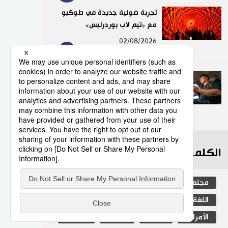
تجربة ضوئية جديدة في طوكيو
مع «تيم لاب بوردرليس»
9
02/08/2026
عدد قياسي لحوادث المرور
الناجمة عن استخدام الهواتف
الذكية في اليابان
10
10/07/2026
الكلمات الأكثر بحثا
مجتمع
التعليم الياباني
اللغة اليابانية
صحة وطب
التعليم
الأمراض
العمل
الجنس
الفتيات