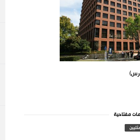
برس)
ات مفتاحية
ثليين