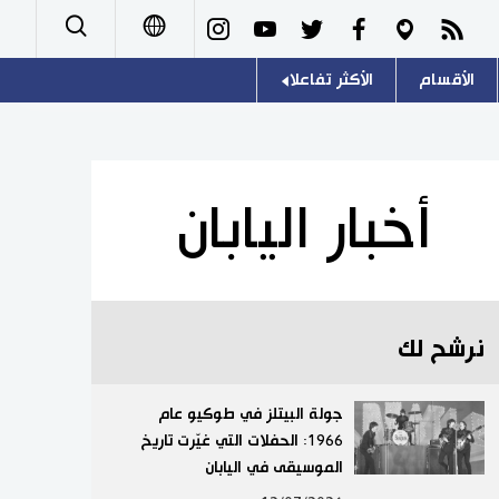
الأقسام
الأكثر تفاعلا
日本語
صور
اللغة اليابانية
English
أشخاص
موسوعة اليابان
简体字
أخبار اليابان
تجارب وآراء
هو وهي
繁體字
سياسة
المطبخ الياباني
Français
نرشح لك
اقتصاد
Español
مجتمع
جولة البيتلز في طوكيو عام
Русский
1966: الحفلات التي غيّرت تاريخ
الموسيقى في اليابان
ثقافة