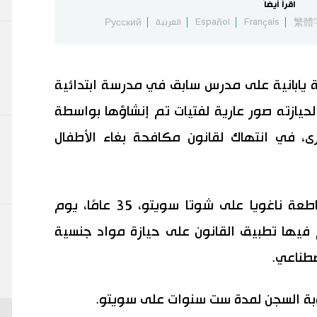
اقرأ أيضاً
繁體
Français
Español
العربية
Русский
بانية على مدرس سابق في مدرسة ابتدائية
حيازته صور عارية لفتيات تم إنشاؤها بواسطة
رى، في انتهاك لقانون مكافحة بغاء الأطفال
كان الحكم الذي أصدرته محكمة مقاطعة ناغويا على شوتا سويتو، 35 عامًا، يوم
 فيها تطبيق القانون على حيازة مواد جنسية
صطناعي.
وبة السجن لمدة ست سنوات على سويتو.