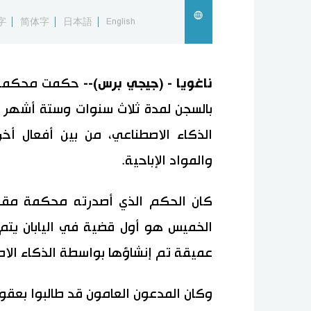
字
简体字
日本語
English
ناغويا - (جيجي برس)--
حكمت محكمة يا
بالسجن لمدة ثلاث سنوات وستة أشهر ل
الذكاء الاصطناعي، من بين أفعال أخ
والمواد الإباحية.
الخميس هو أول قضية في اليابان يتم
عميقة تم إنشاؤها بواسطة الذكاء الا
وكان المدعون العامون قد طالبوا بعق