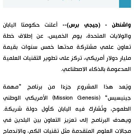
اليابان في فيديو
واشنطن - (جيجي برس)--
أعلنت حكومتا اليابان
مانغا وأنيمي
والولايات المتحدة، يوم الخميس، عن إطلاق خطة
علوم وتكنولوجيا
تعاون علمي مشتركة مدتها خمس سنوات بقيمة
مليار دولار أمريكي، تركز على تطوير التقنيات العلمية
الأقسام
المدعومة بالذكاء الاصطناعي.
صور
الأكثر تفاعلا
ويُعد هذا المشروع جزءًا من برنامج ”مهمة
أشخاص
اللغة اليابانية
تواصل معنا
جينيسيس“ (Mission Genesis) الأمريكي الوطني
الطموح، وتُشارك فيه اليابان كأول دولة شريكة.
تجارب وآراء
موسوعة اليابان
ويهدف البرنامج إلى تعزيز التعاون بين البلدين في
سياسة
هو وهي
مجالات العلوم المتقدمة مثل تقنيات الكم، والاندماج