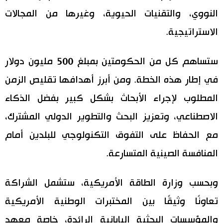
النووي، والتقنيات الحيوية، وغيرها من المجالات
اقتصاد
المطبخ الياباني
الاستراتيجية.
مجتمع
ستساهم كل من الحكومتين بمبلغ 500 مليون دولار
ثقافة
في إطار هذه الخطة. ومن أبرز أهدافها تقليص الزمن
المطلوب لإجراء الأبحاث بشكل كبير بفضل الذكاء
لايف ستايل
الاصطناعي، وتعزيز البحث والتطوير الدولي المشترك،
طوكيو
مع الحفاظ على التفوق التكنولوجي للبلدين أمام
المنافسة الصينية المتسارعة.
إعلان
وبحسب وزارة الطاقة الأمريكية، ستشمل الشراكة
تعاونًا وثيقًا بين المختبرات الوطنية الأمريكية
والمؤسسات البحثية اليابانية الرائدة، خاصة معهد