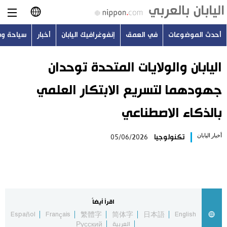
أحدث الموضوعات
في العمق
إنفوغرافيك اليابان
أخبار
سياحة و
日本語
English
اليابان والولايات المتحدة توحدان
جهودهما لتسريع الابتكار العلمي
简体字
أحدث الموضوعات
بالذكاء الاصطناعي
繁體字
في العمق
أخبار اليابان
تكنولوجيا
05/06/2026
Français
إنفوغرافيك اليابان
Español
أخبار
Русский
اقرأ أيضاً
سياحة وسفر
Español
Français
繁體字
简体字
日本語
English
العربية
Русский