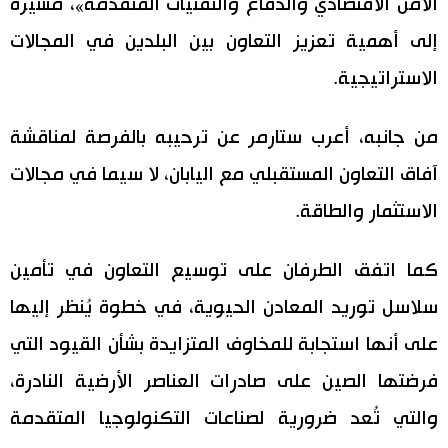
الأمن الاقتصادي والدفاع والتقنيات المتقدمة»، مشيرة
اقتصاد
إلى أهمية تعزيز التعاون بين البلدين في المجالات
المطبخ الياباني
الاستراتيجية.
مجتمع
من جانبه، أعرب ستارمر عن ترحيبه بالفرصة لمناقشة
ثقافة
آفاق التعاون المستقبلي مع اليابان، لا سيما في مجالات
الاستثمار والطاقة.
لايف ستايل
طوكيو
كما اتفق الطرفان على توسيع التعاون في تأمين
سلاسل توريد المعادن الحيوية، في خطوة يُنظر إليها
إعلان
على أنها استجابة للمخاوف المتزايدة بشأن القيود التي
فرضتها الصين على صادرات العناصر الأرضية النادرة،
والتي تُعد ضرورية لصناعات التكنولوجيا المتقدمة