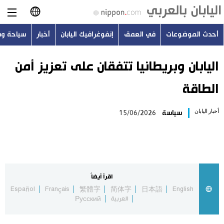
أحدث الموضوعات
في العمق
إنفوغرافيك اليابان
أخبار
سياحة و
日本語
English
اليابان وبريطانيا تتفقان على تعزيز أمن
الطاقة
简体字
أحدث الموضوعات
أخبار اليابان
سياسة
15/06/2026
繁體字
في العمق
Français
إنفوغرافيك اليابان
Español
اقرأ أيضاً
أخبار
Español
Français
繁體字
简体字
日本語
English
Русский
العربية
Русский
سياحة وسفر