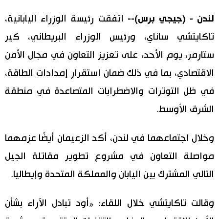
اليابان في فيديو
لندن - (جيجي برس)--
اتفقت رئيسة الوزراء اليابانية،
تاكايتشي ساناي، ورئيس الوزراء البريطاني، كير
مانغا وأنيمي
ستارمر، يوم الأحد، على تعزيز التعاون في مجال الأمن
علوم وتكنولوجيا
الاقتصادي، بما في ذلك ضمان استقرار إمدادات الطاقة،
في ظل التوترات والاضطرابات المتصاعدة في منطقة
الأقسام
الشرق الأوسط.
صور
الأكثر تفاعلا
وخلال اجتماعهما في لندن، أكد الزعيمان أيضًا عزمهما
أشخاص
مواصلة التعاون في مشروع تطوير مقاتلة الجيل
اللغة اليابانية
تواصل معنا
التالي المشترك بين اليابان والمملكة المتحدة وإيطاليا.
تجارب وآراء
موسوعة اليابان
وقالت تاكايتشي خلال اللقاء: «أود تبادل الآراء بشأن
سياسة
هو وهي