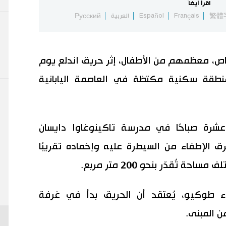
اقرأ أيضاً
繁體
Français
Español
العربية
Русский
10 أشخاص، معظمهم من الأطفال، إثر حريق اندلع يوم
نطقة سكنية مكتظة في العاصمة اليابانية
عشرة صباحًا في مدرسة تاكينوغاوا دايسان
رق الإطفاء من السيطرة عليه وإخماده تقريبًا
تُقدّر بنحو 200 متر مربع.
اء طوكيو، يُعتقد أن الحريق بدأ في غرفة
ن المبنى.