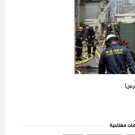
برس)
ات مفتاحية