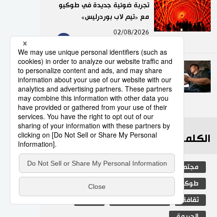
تجربة ضوئية جديدة في طوكيو
مع «تيم لاب بوردرليس»
9
02/08/2026
عدد قياسي لحوادث المرور
الناجمة عن استخدام الهواتف
الذكية في اليابان
10
10/07/2026
الكلمات الأكثر بحثا
مجتمع
التعليم الياباني
الجنس
طوكيو
الفتيات
جيجي برس
ثقافة
المجتمع الياباني
اليابان
الجريمة