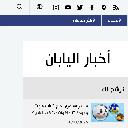
الأقسام
الأكثر تفاعلا
日本語
صور
اللغة اليابانية
English
أشخاص
موسوعة اليابان
简体字
أخبار اليابان
تجارب وآراء
هو وهي
繁體字
سياسة
المطبخ الياباني
Français
نرشح لك
اقتصاد
Español
مجتمع
ما سر استمرار نجاح ”تشييكاوا“
Русский
وعودة ”تاماغوتشي“ في اليابان؟
ثقافة
10/07/2026