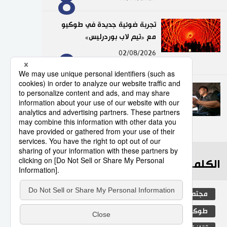
8
تجربة ضوئية جديدة في طوكيو
مع «تيم لاب بوردرليس»
9
02/08/2026
عدد قياسي لحوادث المرور
الناجمة عن استخدام الهواتف
الذكية في اليابان
10
10/07/2026
الكلمات الأكثر بحثا
مجتمع
التعليم الياباني
الجنس
طوكيو
الفتيات
جيجي برس