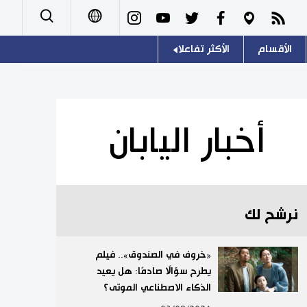
الأقسام
الأكثر تفاعلا
日本語
صور
اللغة اليابانية
English
أشخاص
موسوعة اليابان
简体字
أخبار اليابان
تجارب وآراء
هو وهي
繁體字
سياسة
المطبخ الياباني
Français
نرشح لك
اقتصاد
Español
مجتمع
«خروف في الصندوق».. فيلم
Русский
يطرح سؤالًا صادمًا: هل يعيد
الذكاء الاصطناعي الموتى؟
ثقافة