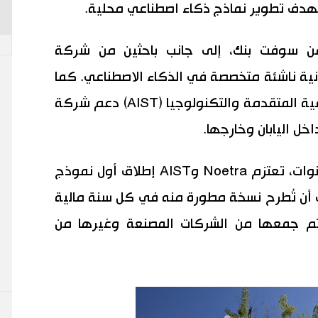
هدف تطوير نماذج ذكاء اصطناعي محلية.
 سوفت بنك، إلى جانب باحثين من شركة
وهي شركة يابانية ناشئة متخصصة في الذكاء الاصطناعي. كما
سيتولى المعهد الوطني للعلوم الصناعية المتقدمة والتكنولوجيا (AIST) دعم شركة
وبموجب المشروع، الذي يمتد خمس سنوات، تعتزم Noetra وAIST إطلاق أول نموذج
لى أن تُطرح نسخة مطورة منه في كل سنة مالية
 سيتم جمعها من الشركات المصنعة وغيرها من