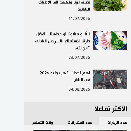
تضيف لونًا ونكهةً إلى الأطباق
لايف ستايل
اليابانية
11/07/2026
طوكيو
نيئًا أو مشويًا أو مطهيًا... أفضل
إعلان
طرق الاستمتاع بالسردين الياباني
”إيواشي“
23/07/2026
أهم أحداث شهر يوليو 2026
في اليابان
04/08/2026
الأكثر تفاعلا
عدد الزيارات
عدد المشاركات
وقت التصفح