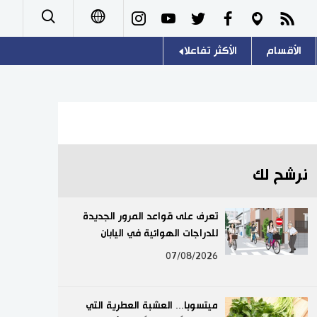
الأقسام
الأكثر تفاعلا
日本語
صور
اللغة اليابانية
English
أشخاص
موسوعة اليابان
简体字
تجارب وآراء
هو وهي
繁體字
نرشح لك
سياسة
المطبخ الياباني
Français
تعرف على قواعد المرور الجديدة
اقتصاد
للدراجات الهوائية في اليابان
Español
07/08/2026
مجتمع
Русский
ثقافة
ميتسوبا... العشبة العطرية التي