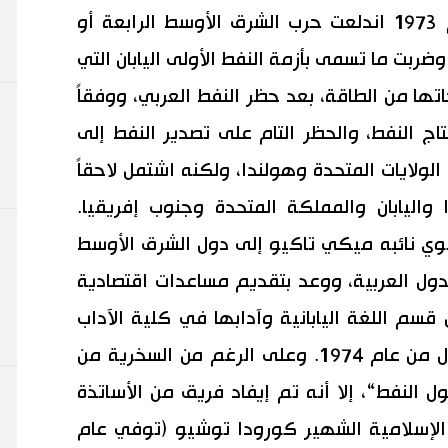
في شهر أكتوبر/تشرين الأول من عام 1973 اندلعت حرب الشرق الأوسط الرابعة أو
ربت ما تسمى بأزمة النفط الأولى اليابان التي
ها من الطاقة، بعد حظر النفط العربي، ووفقاً
اج النفط، والحظر التام على تصدير النفط إلى
لولايات المتحدة وهولندا، ولكنه اشتمل لاحقاً
واليابان والمملكة المتحدة وجنوب إفريقيا.
اكوي نائبه ميكي تاكيو إلى دول الشرق الأوسط
ل العربية، ووعد بتقديم مساعدات اقتصادية
سم اللغة اليابانية وآدابها في كلية الآداب
بجامعة القاهرة في شهر سبتمبر/أيلول من عام 1974. وعلى الرغم من السخرية من
 النفط“، إلا أنه تم إيفاد فريق من الأساتذة
م الإسلامية الشهير كورودا توشيو (توفي عام