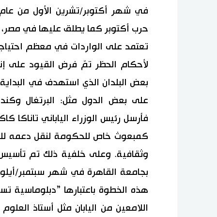
حرب أكتوبر كما يطلق عليها في مصر، وض
تعتمد على الواردات في معظم احتياجات
لأحكام الحظر تمّ فرض القيود على إنت
بعض البلدان الذي استهدف في البداية ا
على بعض الدول مثل: البرتغال وكندا 
فأرسل رئيس الوزراء الياباني تاناكا ك
كمبعوث خاص للحكومة لنقل دعمه للدو
وثقافية. وعلى خلفية ذلك تم تأسيس ق
هذه الخطوة باعتبارها ”دبلوماسية تسول
اللامعين من اليابان مثل أستاذ العلو