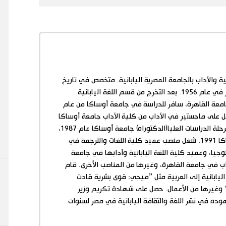
ة والآداب بالجامعة المصرية اليابانية. متخصص في تاريخ
الفكر الياباني. ولد في مصر في عام 1956. بعد التخرج من قسم اللغة اليابانية
امعة القاهرة، سافر للدراسة في جامعة أوساكا من عام
حتى عام 1991. حصل على ماجستير في الآداب من كلية الآداب جامعة أوساكا
عام 1982، شهادة إتمام مرحلة الدراسات العليا(الدكتوراه) جامعة أوساكا عام 1987،
دكتوراه الآداب جامعة أوساكا 1991. شغل منصب عميد كلية اللغات والترجمة في
جيا، وعميد كلية اللغة اليابانية وآدابها في جامعة
اب في جامعة القاهرة، وغيرها من المناصب الأخرى. قام
اليابانية إلى العربية مثل ”ميجي: قوى بشرية قادت
“ وغيرها من الأعمال. حصل على شهادة تكريم وزير
جهوده في نشر اللغة والثقافة اليابانية في مصر لسنوات