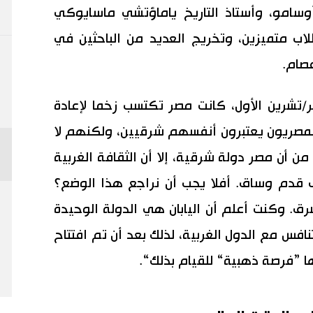
دا أوسامو، وأستاذ التاريخ ياماؤتشي ماسايوكي
اب متميزين، وتخريج العديد من الباحثين في
عصام.
تشرين الأول، كانت مصر تكتسب زخما لإعادة
والمصريون يعتبرون أنفسهم شرقيين، ولكنهم لا
ن أن مصر دولة شرقية، إلا أن الثقافة الغربية
لى قدم وساق. أفلا يجب أن نراجع هذا الوضع؟
رق. وكنت أعلم أن اليابان هي الدولة الوحيدة
فس مع الدول الغربية، لذلك بعد أن تم افتتاح
ها ”فرصة ذهبية“ للقيام بذلك“.