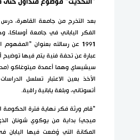
”التحديث“ موضوع متداول حتى ف
الفكر الياباني في جامعة أوساكا، و
1991 عن رسالته بعنوان ”المفهوم ا
عبارة عن تحفة فنية يتم فيها توضيح أف
سيشيساي وهما أعمدة ميتوغاكو (مدرسة ل
الأخذ بعين الاعتبار تسلسل الدراسا
أتسوتاني، وبلغة يابانية راقية.
”قام ورثة فكر نهاية فترة الحكومة ال
ميجي) بداية من يوكوي شونان الذي 
المكانة التي وُضعت فيها اليابان في