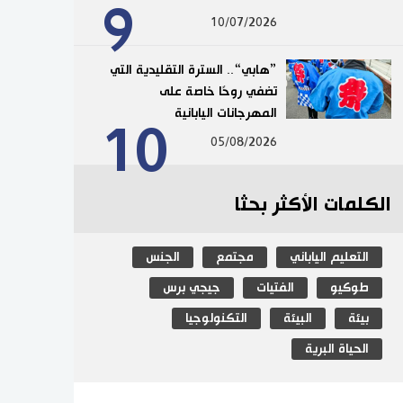
9
10/07/2026
”هابي“.. السترة التقليدية التي
تضفي روحًا خاصة على
المهرجانات اليابانية
10
05/08/2026
الكلمات الأكثر بحثا
التعليم الياباني
مجتمع
الجنس
طوكيو
الفتيات
جيجي برس
بيئة
البيئة
التكنولوجيا
الحياة البرية