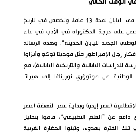
ي الوقت الحالي
بعد التخرج من جامعة القاهرة، درس في اليابان لمدة 13 عاما، وتخصص في تاريخ
حصل على درجة الدكتوراه في الأدب في عام
لوطني الجديد لليابان الحديثة“. وهذه الرسالة
كار رجال الإمبراطور مثل فوجيتا توكو وأيزاوا
لدراسات اليابانية والتاريخية اليابانية)، مع
ت الوطنية من موتوؤري نوريناغا إلى هيراتا
إقطاعية (عصر إيدو) وبداية عصر النهضة (عصر
دافع عن ”العلم التطبيقي“، قاموا بتحليل
 تلك الفترة بهدوء، وتبنوا الحضارة الغربية