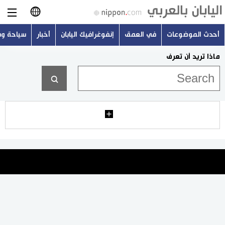
أحدث الموضوعات
في العمق
إنفوغرافيك اليابان
أخبار
سياحة و
日本語
ماذا تريد أن تعرف
English
简体字
أحدث الموضوعات
繁體字
في العمق
Français
إنفوغرافيك اليابان
Español
أخبار
Русский
سياحة وسفر