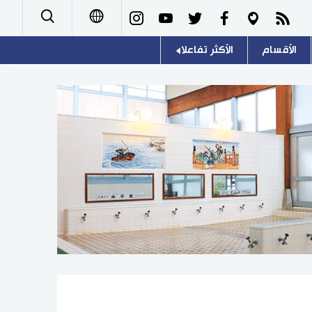
الأقسام
الأكثر تفاعلا
日本語
صور
اللغة اليابانية
English
أشخاص
موسوعة اليابان
简体字
تجارب وآراء
هو وهي
繁體字
سياسة
المطبخ الياباني
Français
اقتصاد
Español
مجتمع
Русский
ثقافة