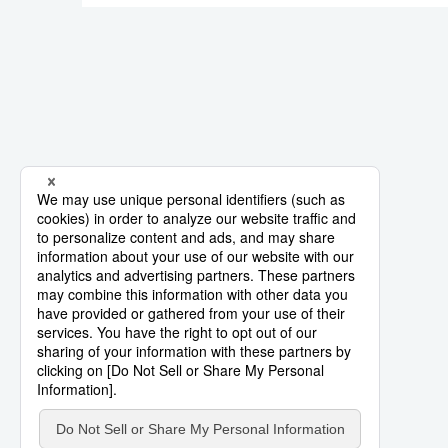
لايف ستايل
طوكيو
إعلان