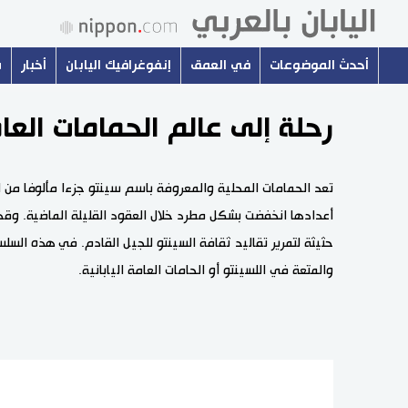
أحدث الموضوعات
في العمق
إنفوغرافيك اليابان
أخبار
س
رحلة إلى عالم الحمامات العام
تعد الحمامات المحلية والمعروفة باسم سينتو جزءا مألوفا من ال
أعدادها انخفضت بشكل مطرد خلال العقود القليلة الماضية. وقد
حثيثة لتمرير تقاليد ثقافة السينتو للجيل القادم. في هذه السل
والمتعة في اللسينتو أو الحامات العامة اليابانية.