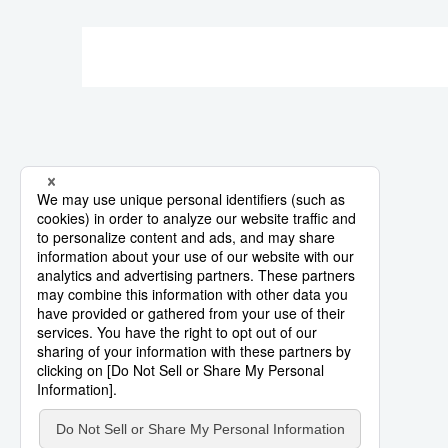
لايف ستايل
طوكيو
إعلان