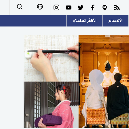
الأقسام
الأكثر تفاعلا
日本語
صور
اللغة اليابانية
English
أشخاص
موسوعة اليابان
简体字
تجارب وآراء
هو وهي
繁體字
سياسة
المطبخ الياباني
Français
اقتصاد
Español
مجتمع
Русский
ثقافة