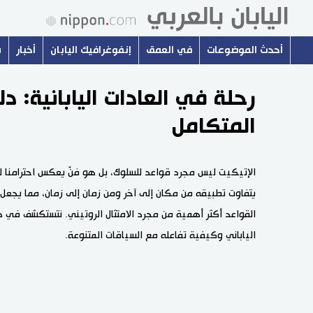
أحدث الموضوعات
في العمق
إنفوغرافيك اليابان
أخبار
س
رحلة في العادات اليابانية: دل
المتكامل
الإتيكيت ليس مجرد قواعد للسلوك، بل هو فنّ يعكس احترامنا لل
يتفاوت تطبيقه من مكان إلى آخر ومن زمان إلى زمان، مما يجع
القواعد أكثر أهمية من مجرد الامتثال الروتيني. نتستكشف في 
الياباني وكيفية تفاعله مع السياقات المتنوعة.