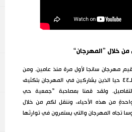
 من خلال ”المهرجان“
١ إلى٢٠ مايو/ أيار عام ٢٠١٢، أقيم مهرجان سانجا لأول مرة منذ عامين. ومن
أجل هذا اليوم قام رعايا المعبد من الـ٤٤ حيا الذين يشاركين في المهرجان بتكثيف
التفاصيل. ولقد قمنا بمصاحبة ”جمعية حي
واحدةٍ من هذه الأحياء، وننقل لكم من خلال
وسا تجاه المهرجان والتي يستمرون في توارثها