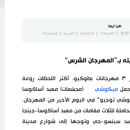
اقرأ أيضاً
繁體
Français
Español
العربية
Русский
ه بـ”المهرجان الشرس“
مهرجان ”سانجا ماتسوري“ أحد أكبر ٣ مهرجانات بطوكيو. أكثر اللحظات روعة
حمل
ميكوشي
(مجسّمات) معبد أساكوسا
وشي توجيو“ في اليوم الأخير من المهرجان.
ملة للثلاث مقامات من معبد أساكوسا-جينجا
بد سينسو-جي وتوجها إلى شوارع مدينة