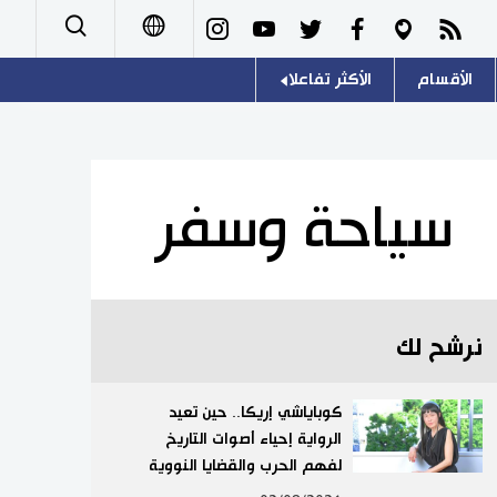
الأقسام
الأكثر تفاعلا
日本語
صور
اللغة اليابانية
English
أشخاص
موسوعة اليابان
简体字
سياحة وسفر
تجارب وآراء
هو وهي
繁體字
سياسة
المطبخ الياباني
Français
نرشح لك
اقتصاد
Español
مجتمع
كوباياشي إريكا.. حين تعيد
Русский
الرواية إحياء أصوات التاريخ
لفهم الحرب والقضايا النووية
ثقافة