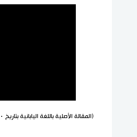
(المقالة الأصلية باللغة اليابانية بتاريخ ١٠ مايو/أيار ٢٠١٣.)