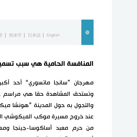
字
简体字
日本語
English
المنافسة الحامية هي سبب تسميت
وتستحق المشاهدة حقا هي مراسم 
والتجول به حول المدينة ”هونشا ميك
عند خروج مسيرة موكب الميكوشي الحا
من حرم معبد أساكوسا-جينجا ومع