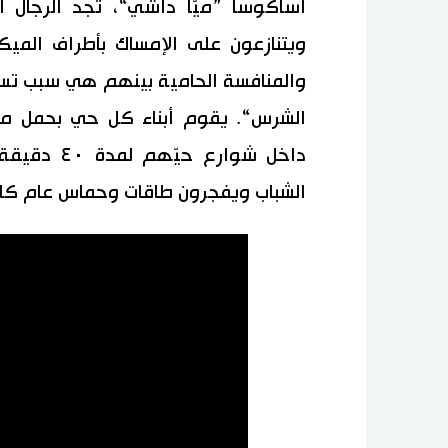
أساكوسا ”ميّا داشي“، تجد الرجال 
ويتنازعون على الإمساك بأطراف المي
والمنافسة الحامية بينهم هي سبب تسم
الشرس“. يقوم أبناء كل حي بحمل م
داخل شوارع
الشباب ويفجرون طاقات وحماس عام كا