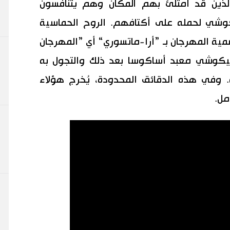
الذين قد امتلئ بهم المكان وهم يتنافسون
كوشي لحمله على أكتافهم. الروح الحماسية
ية المهرجان بـ ”أرا-ماتسوري“ أي ”المهرجان
يكوشي معبد أساكوسا بعد ذلك والتجول به
 حيّهم لمدة ٤٠ دقيقة. وفي هذه الدقائق المحدودة، يُخرج هؤلاء
مل.