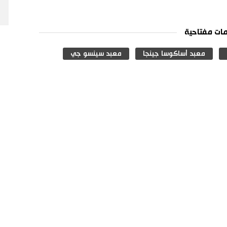
ات مفتاحية
معبد أساكوسا جينجا
معبد سينسو جي