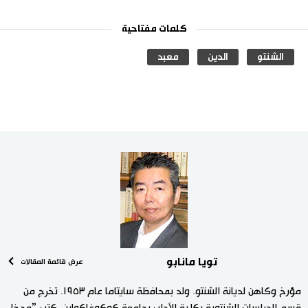
كلمات مفتاحية
الشنتو
الدين
معبد
تويا مانابو
عرض قائمة المقالات
مؤرخ وكاهن لديانة الشنتو. ولد بمحافظة سايتاما عام ١٩٥٣. تخرج من
قسم الدراسات الشنتوية بكلية الآداب بجامعة كوكوغاكوإين. كتب ”مدخل