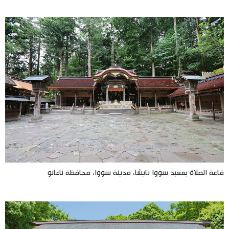
قاعة الصلاة بمعبد سووا تايشا، مدينة سووا، محافظة ناغانو