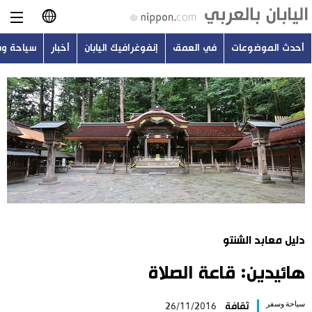
أحدث الموضوعات
في العمق
إنفوغرافيك اليابان
أخبار
سياحة و
日本語
English
简体字
أحدث الموضوعات
繁體字
في العمق
Français
إنفوغرافيك اليابان
Español
دليل معابد الشنتو
أخبار
Русский
هائيدين: قاعة الصلاة
سياحة وسفر
سياحة وسفر
ثقافة
26/11/2016