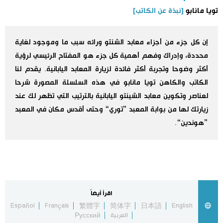
تويا مانابو
[نبذة عن الكاتب]
اليابان في فيديو
إن كل جزء من أجزاء معابد الشنتو ورائه سبب ما وموجود لغاية
مانغا وأنيمي
محددة، وإدراك وفهم أهمية كل جزء هو المفتاح الرئيسي لرؤية
أكثر وضوحا وتجربة أكثر فائدة لزيارة المعابد اليابانية. يقدم لنا
علوم وتكنولوجيا
الكاتب والكاهن تويا مانابو في هذه السلسلة المصورة شرحا
لعناصر وتكوين معابد الشينتو اليابانية بالترتيب التي تظهر لك عند
الأقسام
زيارتك لها من بوابة المعبد ”توري“ وحتى أقدس مكان في المعبد
”هوندين“.
صور
الأكثر تفاعلا
أشخاص
اللغة اليابانية
تواصل معنا
تجارب وآراء
موسوعة اليابان
اقرأ أيضاً
Español
Français
繁體字
简体字
日本語
English
سياسة
هو وهي
العربية
Русский